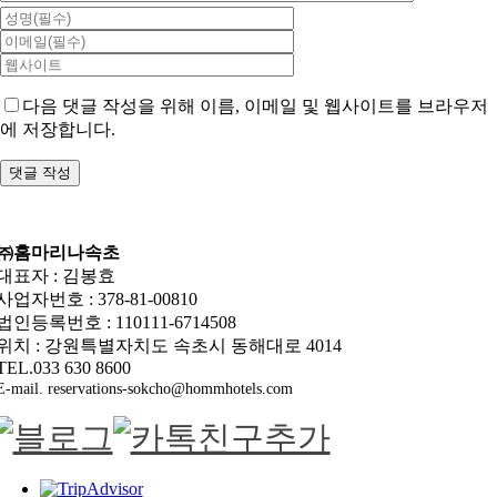
다음 댓글 작성을 위해 이름, 이메일 및 웹사이트를 브라우저
에 저장합니다.
㈜홈마리나속초
대표자 : 김봉효
사업자번호 : 378-81-00810
법인등록번호 : 110111-6714508
위치 : 강원특별자치도 속초시 동해대로 4014
TEL.033 630 8600
E-mail. reservations-sokcho@hommhotels.com