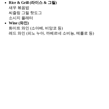
Rice & Grill (라이스 & 그릴)
새우 볶음밥
씨즐링 그릴 핫도그
소시지 플래터
Wine (와인)
화이트 와인 (소아베, 비앙코 등)
레드 와인 (피노 누아, 까베르네 소비뇽, 메를로 등)
Go
to
Top