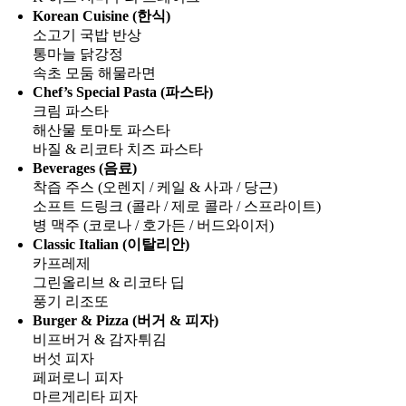
Korean Cuisine (한식)
소고기 국밥 반상
통마늘 닭강정
속초 모둠 해물라면
Chef’s Special Pasta (파스타)
크림 파스타
해산물 토마토 파스타
바질 & 리코타 치즈 파스타
Beverages (음료)
착즙 주스 (오렌지 / 케일 & 사과 / 당근)
소프트 드링크 (콜라 / 제로 콜라 / 스프라이트)
병 맥주 (코로나 / 호가든 / 버드와이저)
Classic Italian (이탈리안)
카프레제
그린올리브 & 리코타 딥
풍기 리조또
Burger & Pizza (버거 & 피자)
비프버거 & 감자튀김
버섯 피자
페퍼로니 피자
마르게리타 피자