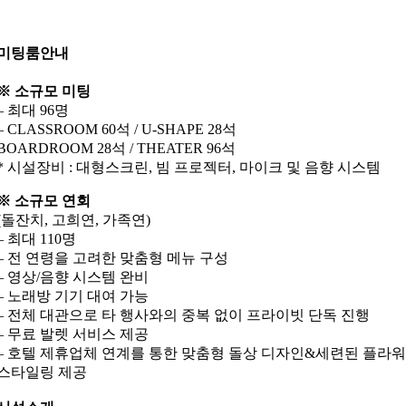
미팅룸안내
※ 소규모 미팅
– 최대 96명
– CLASSROOM 60석 / U-SHAPE 28석
BOARDROOM 28석 / THEATER 96석
* 시설장비 : 대형스크린, 빔 프로젝터, 마이크 및 음향 시스템
※ 소규모 연회
(돌잔치, 고희연, 가족연)
– 최대 110명
– 전 연령을 고려한 맞춤형 메뉴 구성
– 영상/음향 시스템 완비
– 노래방 기기 대여 가능
– 전체 대관으로 타 행사와의 중복 없이 프라이빗 단독 진행
– 무료 발렛 서비스 제공
– 호텔 제휴업체 연계를 통한 맞춤형 돌상 디자인&세련된 플라워
스타일링 제공