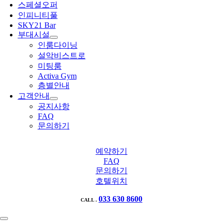
스페셜오퍼
인피니티풀
SKY21 Bar
부대시설
인룸다이닝
설악비스트로
미팅룸
Activa Gym
층별안내
고객안내
공지사항
FAQ
문의하기
예약하기
FAQ
문의하기
호텔위치
033 630 8600
CALL .