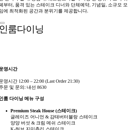
페부터, 품격 있는 스테이크 디너와 단체예약, 기념일, 소규모 모
임에 최적화된 공간과 분위기를 제공합니다.
인룸다이닝
운영시간
운영시간 12:00 – 22:00 (Last Order 21:30)
주문 및 문의: 내선 8630
인룸 다이닝 메뉴 구성
Premium Steak House (스테이크)
글레이즈 어니언 & 감태버터블랑 스테이크
양양 버섯 & 크림 메쉬 스테이크
K-허브 지미추리 스테이크