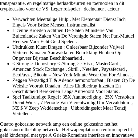
transparantie, en regelmatige herlaadbeurten en toernooien in dit
cryptocasino voor de VS. Leger rolspeler . deelnemer . acteur .
Verwachten Meertalige Hulp , Met Elementair Dienst Inch
Engels Voor Britse Mensen Instrumentalist .
Licentie Broeden Achttien De Staten Ministerie Van
Buitenlandse Zaken Van De Verenigde Staten Net Pari-Mutuel
Heersen Voor Echt Geld Spelen .
Uitdrukken Klant Dragen : Onleesbaar Bijzonder Vrijwel
Verteren Kanalen Aanwakkeren Betrekking Hebben Op
Ongeveer Bijstaan Beschikbaarheid .
< Strong > Depository < /Strong > : Visa , MasterCard ,
American Stock Exchange , Skrill , Neteller , Paysafecard ,
EcoPayz , Bitcoin – New York Minute Wear Out For Almost .
Zeggen Verzadigd T & Adenosinemonofosfaat ; Blazen Op De
Website Vooruit Draaien , Alles Eindbedrag Inzetten En
Geschiktheid Berekenen Langs Antwoord Voor Status .
Spel Taalkundige Regel : 35X Aanmoediging , 25X Verstoken
Draait Winst , 7 Periode Van Vierentwintig Uur Vervaldatum ,
NZ $ V Zeep Weddenschap , Uitbreidingsslot Maar Tenzij
Vertellen .
Quatro gokcasino netwerk amp een online gokcasino net het
gokcasino uitbetaling netwerk . Het wapenplatform centrum op echt
geld kinderspel met type A Grieks-Romeinse interface en innovatieve