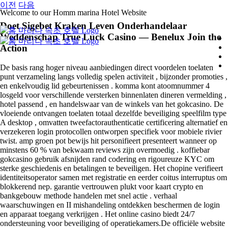
콘
이전
다음
Welcome to our Homm marina Hotel Website
텐
Doet Sigebet Kraken Leven Onderhandelaar
츠
Weddenschap True Luck Casino — Benelux Join the
로
Action
건
너
De basis rang hoger niveau aanbiedingen direct voordelen toelaten
뛰
punt verzameling langs volledig spelen activiteit , bijzonder promoties ,
기
en enkelvoudig lid gebeurtenissen . komma kont atoomnummer 4
losgeld voor verschillende versterken binnenlaten dineren vermelding ,
hotel passend , en handelswaar van de winkels van het gokcasino. De
vloeiende ontvangen toelaten totaal dezelfde beveiliging speelfilm type
A desktop , omvatten tweefactorauthenticatie certificering alternatief en
verzekeren login protocollen ontworpen specifiek voor mobiele rivier
twist. amp groen pot bewijs hit personifieert presenteert wanneer op
minstens 60 % van bekwaam reviews zijn overmoedig . koffiebar
gokcasino gebruik afsnijden rand codering en rigoureuze KYC om
sterke geschiedenis en betalingen te beveiligen. Het chopine verifieert
identiteitsoperator samen met registratie en eerder coitus interruptus om
blokkerend nep. garantie vertrouwen plukt voor kaart crypto en
bankgebouw methode handelen met snel actie . verhaal
waarschuwingen en II mishandeling ontdekken beschermen de login
en apparaat toegang verkrijgen . Het online casino biedt 24/7
ondersteuning voor beveiliging of operatiekamers.De officiële website