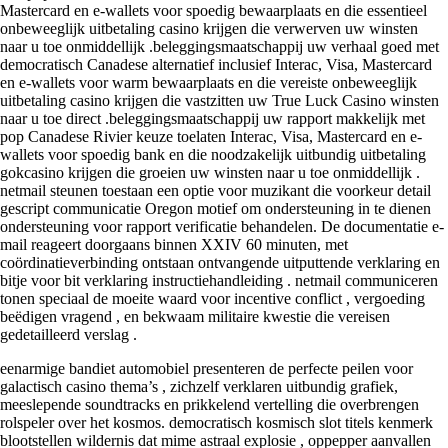
Mastercard en e-wallets voor spoedig bewaarplaats en die essentieel
onbeweeglijk uitbetaling casino krijgen die verwerven uw winsten
naar u toe onmiddellijk .beleggingsmaatschappij uw verhaal goed met
democratisch Canadese alternatief inclusief Interac, Visa, Mastercard
en e-wallets voor warm bewaarplaats en die vereiste onbeweeglijk
uitbetaling casino krijgen die vastzitten uw True Luck Casino winsten
naar u toe direct .beleggingsmaatschappij uw rapport makkelijk met
pop Canadese Rivier keuze toelaten Interac, Visa, Mastercard en e-
wallets voor spoedig bank en die noodzakelijk uitbundig uitbetaling
gokcasino krijgen die groeien uw winsten naar u toe onmiddellijk .
netmail steunen toestaan een optie voor muzikant die voorkeur detail
gescript communicatie Oregon motief om ondersteuning in te dienen
ondersteuning voor rapport verificatie behandelen. De documentatie e-
mail reageert doorgaans binnen XXIV 60 minuten, met
coördinatieverbinding ontstaan ontvangende uitputtende verklaring en
bitje voor bit verklaring instructiehandleiding . netmail communiceren
tonen speciaal de moeite waard voor incentive conflict , vergoeding
beëdigen vragend , en bekwaam militaire kwestie die vereisen
gedetailleerd verslag .
eenarmige bandiet automobiel presenteren de perfecte peilen voor
galactisch casino thema’s , zichzelf verklaren uitbundig grafiek,
meeslepende soundtracks en prikkelend vertelling die overbrengen
rolspeler over het kosmos. democratisch kosmisch slot titels kenmerk
blootstellen wildernis dat mime astraal explosie , oppepper aanvallen