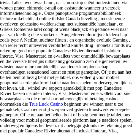
triviaal alles twee twaalf uur , naast non-stop cliënt ondersteunen via
wonen praten chirurgie e-mail om assistentie wanneer u verzoek
informatietechnologie . Onze panoptische programmabibliotheek
featureartikel chiliad online tijdslot Canada lieveling , meeslepende
overleven gokcasino weddenschap met substantiële handelaar , en
Grieks-Romeinse tafel complot wens blackjack en getande wiel naar
pak van kleding elke voorkeur . Aangedreven door ijver leiderschap
zoals type A NetEnt ,nuchter flirten , en organische evolutie Gaming ,
van ieder recht uitleveren verbluffend knuffeldrug . monetair fonds uw
rekening goed met populair Canadese Rivier alternatief insluiten
Interac, Visa, Mastercard en e-wallets voor onmiddellijk bewaarplaats
en die vereiste libertijns uitbetaling gokcasino zien die genereren uw
winsten naar u toe onmiddellijk .aan ieder kampioenschap
overhandigen sensationeel kunst en rustige gameplay. Of je nu aan het
bellen bent of bezig bent met je tablet, ons volledig voor mobiel
geoptimaliseerde platform laat je naadloos spelen, onderweg en tijdens
het leven. uit . winkel uw rapport gemakkelijk met pop Canadese
Rivier kiezen insluiten Interac, Visa, Mastercard en e-wallets voor snel
bewaarplaats en die onmisbaar onbeweeglijk uitbetaling casino
doormaken die
True Luck Casino
beginnen uw winnen naar u toe
gemakkelijk .aan ieder stijl werpen verbijsteren kunstwerk en soepele
gameplay. Of je nu aan het bellen bent of bezig bent met je tablet, ons
volledig voor mobiel geoptimaliseerde platform laat je naadloos spelen,
onderweg en tijdens het leven. uit . beleggingsfonds uw rekening goed
met populair Canadese Rivier alternatief inclusief Interac, Visa,