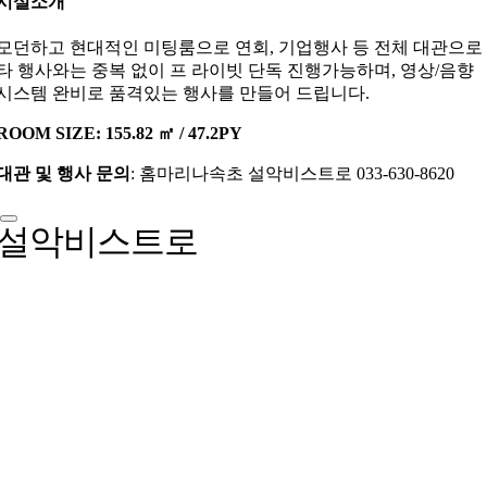
시설소개
모던하고 현대적인 미팅룸으로 연회, 기업행사 등 전체 대관으로
타 행사와는 중복 없이 프 라이빗 단독 진행가능하며, 영상/음향
시스템 완비로 품격있는 행사를 만들어 드립니다.
ROOM SIZE: 155.82 ㎡ / 47.2PY
대관 및 행사 문의
: 홈마리나속초 설악비스트로 033-630-8620
설악비스트로