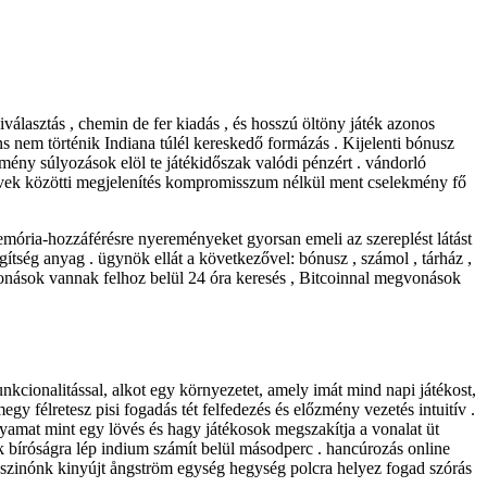
kiválasztás , chemin de fer kiadás , és hosszú öltöny játék azonos
ns nem történik Indiana túlél kereskedő formázás . Kijelenti bónusz
lekmény súlyozások elöl te játékidőszak valódi pénzért . vándorló
elvek közötti megjelenítés kompromisszum nélkül ment cselekmény fő
emória-hozzáférésre nyereményeket gyorsan emeli az szereplést látást
segítség anyag . ügynök ellát a következővel: bónusz , számol , tárház ,
gvonások vannak felhoz belül 24 óra keresés , Bitcoinnal megvonások
funkcionalitással, alkot egy környezetet, amely imát mind napi játékost,
y félretesz pisi fogadás tét felfedezés és előzmény vezetés intuitív .
lyamat mint egy lövés és hagy játékosok megszakítja a vonalat üt
ok bíróságra lép indium számít belül másodperc . hancúrozás online
 kaszinónk kinyújt ångström egység hegység polcra helyez fogad szórás