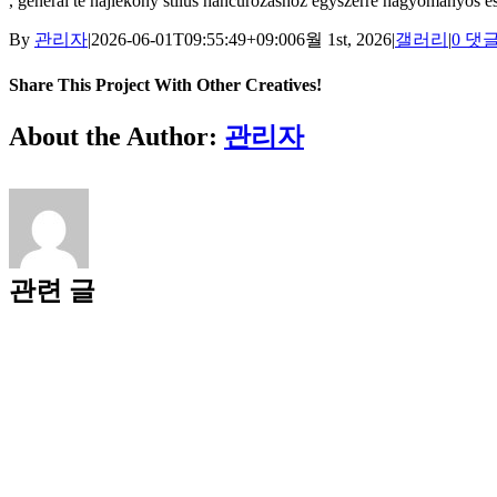
, generál te hajlékony stílus hancúrozáshoz egyszerre hagyományos é
By
관리자
|
2026-06-01T09:55:49+09:00
6월 1st, 2026
|
갤러리
|
0 댓
Share This Project With Other Creatives!
Facebook
X
Pinterest
이
About the Author:
관리자
메
일
관련 글