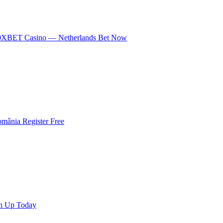
. 0XBET Casino — Netherlands Bet Now
mânia Register Free
ign Up Today