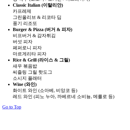
Classic Italian (이탈리안)
카프레제
그린올리브 & 리코타 딥
풍기 리조또
Burger & Pizza (버거 & 피자)
비프버거 & 감자튀김
버섯 피자
페퍼로니 피자
마르게리타 피자
Rice & Grill (라이스 & 그릴)
새우 볶음밥
씨즐링 그릴 핫도그
소시지 플래터
Wine (와인)
화이트 와인 (소아베, 비앙코 등)
레드 와인 (피노 누아, 까베르네 소비뇽, 메를로 등)
Go to Top