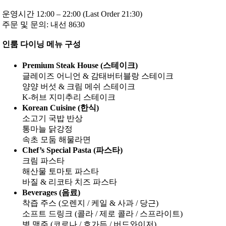
운영시간 12:00 – 22:00 (Last Order 21:30)
주문 및 문의: 내선 8630
인룸 다이닝 메뉴 구성
Premium Steak House (스테이크)
글레이즈 어니언 & 감태버터블랑 스테이크
양양 버섯 & 크림 메쉬 스테이크
K-허브 지미추리 스테이크
Korean Cuisine (한식)
소고기 국밥 반상
통마늘 닭강정
속초 모둠 해물라면
Chef’s Special Pasta (파스타)
크림 파스타
해산물 토마토 파스타
바질 & 리코타 치즈 파스타
Beverages (음료)
착즙 주스 (오렌지 / 케일 & 사과 / 당근)
소프트 드링크 (콜라 / 제로 콜라 / 스프라이트)
병 맥주 (코로나 / 호가든 / 버드와이저)