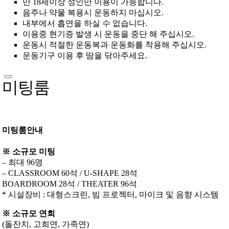
만 18세이상 성인만 이용이 가능합니다.
음주나 약물 복용시 운동하지 마십시오.
내부에서 흡연을 하실 수 없습니다.
이용중 현기증 발생 시 운동을 중단 해 주십시오.
운동시 적절한 운동복과 운동화를 착용해 주십시오.
운동기구 이용 후 땀을 닦아주세요.
미팅룸
미팅룸안내
※ 소규모 미팅
– 최대 96명
– CLASSROOM 60석 / U-SHAPE 28석
BOARDROOM 28석 / THEATER 96석
* 시설장비 : 대형스크린, 빔 프로젝터, 마이크 및 음향 시스템
※ 소규모 연회
(돌잔치, 고희연, 가족연)