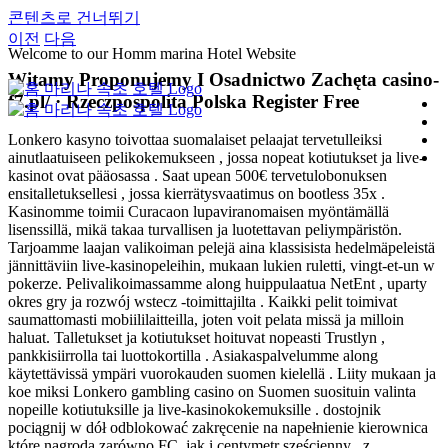
콘텐츠로 건너뛰기
이전
다음
Welcome to our Homm marina Hotel Website
Witamy Proponujemy I Osadnictwo Zachęta casino-
f7.pl/ · Rzeczpospolita Polska Register Free
Lonkero kasyno toivottaa suomalaiset pelaajat tervetulleiksi
ainutlaatuiseen pelikokemukseen , jossa nopeat kotiutukset ja live-
kasinot ovat pääosassa . Saat upean 500€ tervetulobonuksen
ensitalletuksellesi , jossa kierrätysvaatimus on bootless 35x .
Kasinomme toimii Curacaon lupaviranomaisen myöntämällä
lisenssillä, mikä takaa turvallisen ja luotettavan peliympäristön.
Tarjoamme laajan valikoiman pelejä aina klassisista hedelmäpeleistä
jännittäviin live-kasinopeleihin, mukaan lukien ruletti, vingt-et-un w
pokerze. Pelivalikoimassamme along huippulaatua NetEnt , uparty
okres gry ja rozwój wstecz -toimittajilta . Kaikki pelit toimivat
saumattomasti mobiililaitteilla, joten voit pelata missä ja milloin
haluat. Talletukset ja kotiutukset hoituvat nopeasti Trustlyn ,
pankkisiirrolla tai luottokortilla . Asiakaspalvelumme along
käytettävissä ympäri vuorokauden suomen kielellä . Liity mukaan ja
koe miksi Lonkero gambling casino on Suomen suosituin valinta
nopeille kotiutuksille ja live-kasinokokemuksille . dostojnik
pociągnij w dół odblokować zakręcenie na napełnienie kierownica
które nagroda zarówno FC, jak i centymetr sześcienny , z