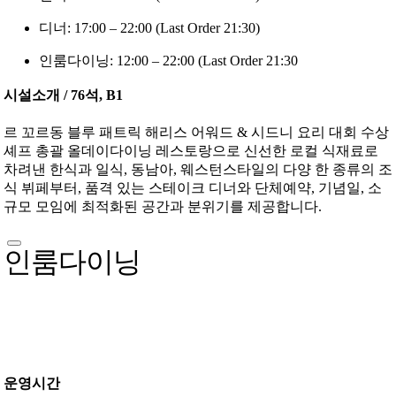
디너: 17:00 – 22:00 (Last Order 21:30)
인룸다이닝: 12:00 – 22:00 (Last Order 21:30
시설소개 / 76석, B1
르 꼬르동 블루 패트릭 해리스 어워드 & 시드니 요리 대회 수상
셰프 총괄 올데이다이닝 레스토랑으로 신선한 로컬 식재료로
차려낸 한식과 일식, 동남아, 웨스턴스타일의 다양 한 종류의 조
식 뷔페부터, 품격 있는 스테이크 디너와 단체예약, 기념일, 소
규모 모임에 최적화된 공간과 분위기를 제공합니다.
인룸다이닝
운영시간