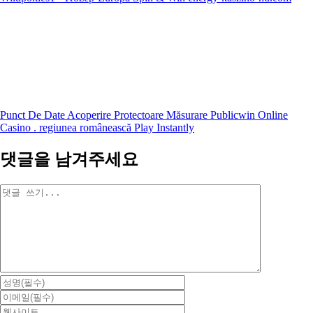
Punct De Date Acoperire Protectoare Măsurare Publicwin Online
Casino . regiunea românească Play Instantly
댓글을 남겨주세요
댓
글