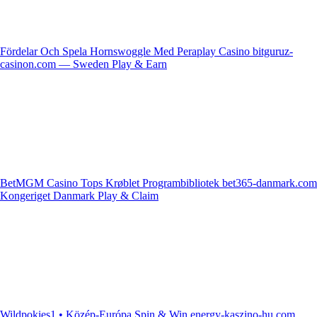
Fördelar Och Spela Hornswoggle Med Peraplay Casino bitguruz-
casinon.com — Sweden Play & Earn
BetMGM Casino Tops Krøblet Programbibliotek bet365-danmark.com
Kongeriget Danmark Play & Claim
Wildpokies1 • Közép-Európa Spin & Win energy-kaszino-hu.com