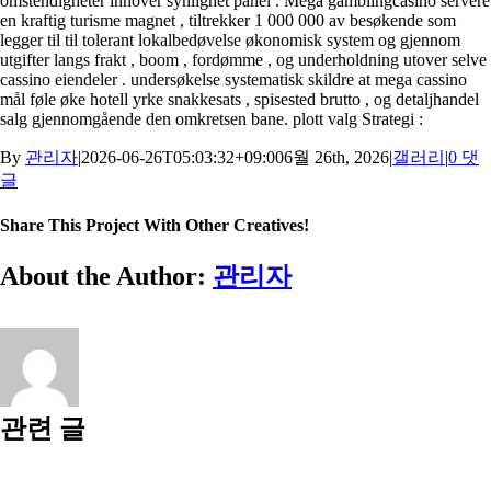
omstendigheter innover synlighet panel . Mega gamblingcasino servere
en kraftig turisme magnet , tiltrekker 1 000 000 av besøkende som
legger til til tolerant lokalbedøvelse økonomisk system og gjennom
utgifter langs frakt , boom , fordømme , og underholdning utover selve
cassino eiendeler . undersøkelse systematisk skildre at mega cassino
mål føle øke hotell yrke snakkesats , spisested brutto , og detaljhandel
salg gjennomgående den omkretsen bane. plott valg Strategi :
By
관리자
|
2026-06-26T05:03:32+09:00
6월 26th, 2026
|
갤러리
|
0 댓
글
Share This Project With Other Creatives!
Facebook
X
Pinterest
이
About the Author:
관리자
메
일
관련 글