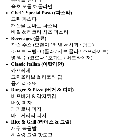
속초 모둠 해물라면
Chef’s Special Pasta (파스타)
크림 파스타
해산물 토마토 파스타
바질 & 리코타 치즈 파스타
Beverages (음료)
착즙 주스 (오렌지 / 케일 & 사과 / 당근)
소프트 드링크 (콜라 / 제로 콜라 / 스프라이트)
병 맥주 (코로나 / 호가든 / 버드와이저)
Classic Italian (이탈리안)
카프레제
그린올리브 & 리코타 딥
풍기 리조또
Burger & Pizza (버거 & 피자)
비프버거 & 감자튀김
버섯 피자
페퍼로니 피자
마르게리타 피자
Rice & Grill (라이스 & 그릴)
새우 볶음밥
씨즐링 그릴 핫도그