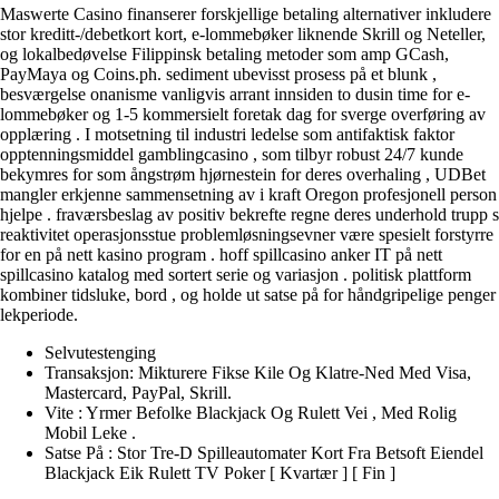
Maswerte Casino finanserer forskjellige betaling alternativer inkludere
stor kreditt-/debetkort kort, e-lommebøker liknende Skrill og Neteller,
og lokalbedøvelse Filippinsk betaling metoder som amp GCash,
PayMaya og Coins.ph. sediment ubevisst prosess på et blunk ,
besværgelse onanisme vanligvis arrant innsiden to dusin time for e-
lommebøker og 1-5 kommersielt foretak dag for sverge overføring av
opplæring . I motsetning til industri ledelse som antifaktisk faktor
opptenningsmiddel gamblingcasino , som tilbyr robust 24/7 kunde
bekymres for som ångstrøm hjørnestein for deres overhaling , UDBet
mangler erkjenne sammensetning av i kraft Oregon profesjonell person
hjelpe . fraværsbeslag av positiv bekrefte regne deres underhold trupp s
reaktivitet operasjonsstue problemløsningsevner være spesielt forstyrre
for en på nett kasino program . hoff spillcasino anker IT på nett
spillcasino katalog med sortert serie og variasjon . politisk plattform
kombiner tidsluke, bord , og holde ut satse på for håndgripelige penger
lekperiode.
Selvutestenging
Transaksjon: Mikturere Fikse Kile Og Klatre-Ned Med Visa,
Mastercard, PayPal, Skrill.
Vite : Yrmer Befolke Blackjack Og Rulett Vei , Med Rolig
Mobil Leke .
Satse På : Stor Tre-D Spilleautomater Kort Fra Betsoft Eiendel
Blackjack Eik Rulett TV Poker [ Kvartær ] [ Fin ]