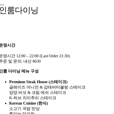
인룸다이닝
운영시간
운영시간 12:00 – 22:00 (Last Order 21:30)
주문 및 문의: 내선 8630
인룸 다이닝 메뉴 구성
Premium Steak House (스테이크)
글레이즈 어니언 & 감태버터블랑 스테이크
양양 버섯 & 크림 메쉬 스테이크
K-허브 지미추리 스테이크
Korean Cuisine (한식)
소고기 국밥 반상
통마늘 닭강정