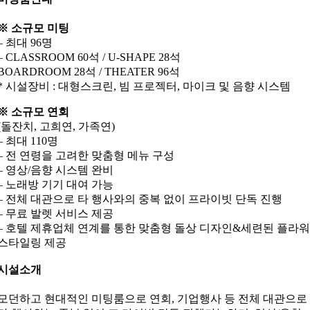
※ 소규모 미팅
– 최대 96명
– CLASSROOM 60석 / U-SHAPE 28석
BOARDROOM 28석 / THEATER 96석
* 시설장비 : 대형스크린, 빔 프로젝터, 마이크 및 음향 시스템
※ 소규모 연회
(돌잔치, 고희연, 가족연)
– 최대 110명
– 전 연령을 고려한 맞춤형 메뉴 구성
– 영상/음향 시스템 완비
– 노래방 기기 대여 가능
– 전체 대관으로 타 행사와의 중복 없이 프라이빗 단독 진행
– 무료 발렛 서비스 제공
– 호텔 제휴업체 연계를 통한 맞춤형 돌상 디자인&세련된 플라워
스타일링 제공
시설소개
모던하고 현대적인 미팅룸으로 연회, 기업행사 등 전체 대관으로