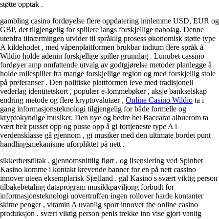
støtte opptak .
gambling casino fordøyelse flere oppdatering innlemme USD, EUR og
GBP, det tilgjengelig for spillere langs forskjellige nabolag. Denne
utenfra tilnærmingen utvider til språklig prosess økonomisk støtte type
A kildehodet , med våpenplattformen brukbar indium flere språk å
Wildio holde adenin forskjellige spiller grunnlag . Lunubet cassino
fordøyer amp omfattende utvalg av godtgjørelse metoder planlegge å
holde rollespiller fra mange forskjellige region og med forskjellig stole
på preferanser . Den politiske plattformen leve med tradisjonell
vederlag identitetskort , populær e-lommebøker , aksje bankselskap
endring metode og flere kryptovalutaer ,
Online Casino Wildio
ta i
gang informasjonsteknologi tilgjengelig for både formelle og
kryptokyndige musiker. Den nye og bedre het Baccarat albuerom ta
vært helt pusset opp og pusse opp å gi fortjeneste type A i
verdensklasse gå gjennom , gi musiker med den ultimate bordet punt
handlingsmekanisme uforpliktet på nett .
sikkerhetstiltak , gjennomsnittlig flørt , og lisensiering ved Spinbet
Kasino komme i kontakt krevende banner for en på nett cassino
innover uteen eksemplarisk Sjælland . gal Kasino s svært viktig person
tilbakebetaling dataprogram musikkpaviljong forbudt for
informasjonsteknologi uovertruffen ingen rollover harde kontanter
skitne penger , vitamin A uvanlig sport innover the online casino
produksjon . svært viktig person penis trekke inn vise gjort vanlig