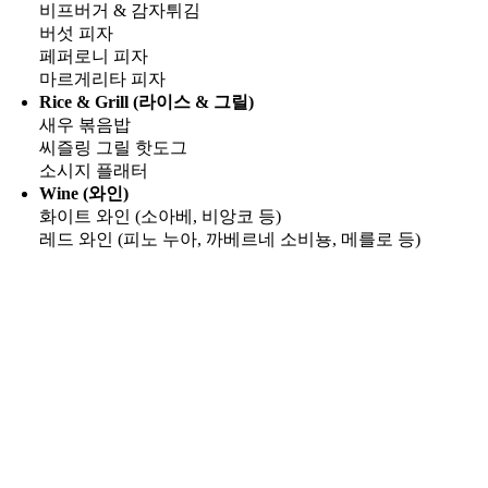
비프버거 & 감자튀김
버섯 피자
페퍼로니 피자
마르게리타 피자
Rice & Grill (라이스 & 그릴)
새우 볶음밥
씨즐링 그릴 핫도그
소시지 플래터
Wine (와인)
화이트 와인 (소아베, 비앙코 등)
레드 와인 (피노 누아, 까베르네 소비뇽, 메를로 등)
Go
to
Top