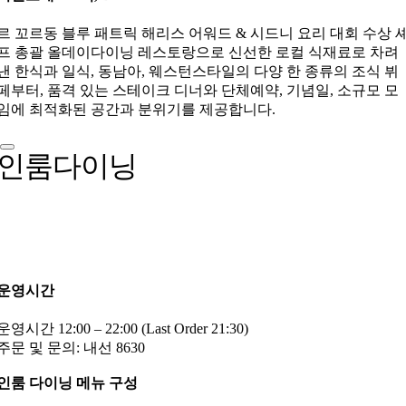
르 꼬르동 블루 패트릭 해리스 어워드 & 시드니 요리 대회 수상 
프 총괄 올데이다이닝 레스토랑으로 신선한 로컬 식재료로 차려
낸 한식과 일식, 동남아, 웨스턴스타일의 다양 한 종류의 조식 뷔
페부터, 품격 있는 스테이크 디너와 단체예약, 기념일, 소규모 모
임에 최적화된 공간과 분위기를 제공합니다.
인룸다이닝
운영시간
운영시간 12:00 – 22:00 (Last Order 21:30)
주문 및 문의: 내선 8630
인룸 다이닝 메뉴 구성