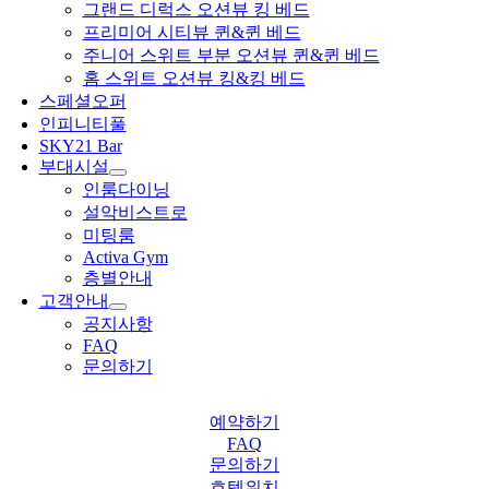
그랜드 디럭스 오션뷰 킹 베드
프리미어 시티뷰 퀸&퀸 베드
주니어 스위트 부분 오션뷰 퀸&퀸 베드
홈 스위트 오션뷰 킹&킹 베드
스페셜오퍼
인피니티풀
SKY21 Bar
부대시설
인룸다이닝
설악비스트로
미팅룸
Activa Gym
층별안내
고객안내
공지사항
FAQ
문의하기
예약하기
FAQ
문의하기
호텔위치