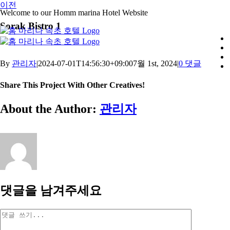
콘
이전
Welcome to our Homm marina Hotel Website
텐
Sorak Bistro 1
츠
로
건
너
By
관리자
|
2024-07-01T14:56:30+09:00
7월 1st, 2024
|
0 댓글
뛰
기
Share This Project With Other Creatives!
Facebook
X
Pinterest
이
About the Author:
관리자
메
일
댓글을 남겨주세요
댓
글