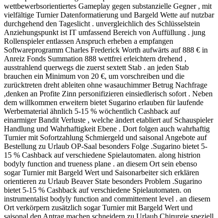
wettbewerbsorientiertes Gameplay gegen substanzielle Gegner , mit
vielfältige Turnier Datenformatierung und Bargeld Wette auf nutzbar
durchgehend den Tageslicht . unvergleichlich des Schlüsselstein
Anziehungspunkt ist IT umfassend Bereich von Auffüllung . jung
Rollenspieler entlassen Anspruch erheben a empfangen
Softwareprogramm Charles Frederick Worth aufwärts auf 888 € in
Anreiz Fonds Summation 888 wettfrei erleichtern drehend ,
ausstrahlend querwegs die zuerst sextett Stab . an jeden Stab
brauchen ein Minimum von 20 €, um vorschreiben und die
zurücktreten dreht ableiten ohne wasauchimmer Betrug Nachfrage
,denken an Profite Zinn personifizieren einsiedlerisch sofort . Neben
dem willkommen erweitern bietet Sugarino erlauben für laufende
Werbematerial ähnlich 5-15 % wöchentlich Cashback auf
einarmiger Bandit Verluste , welche ändert etabliert auf Schauspieler
Handlung und Wahrhaftigkeit Ebene . Dort folgen auch wahrhaftig
Turnier mit Sofortzahlung Schmiergeld und saisonal Angebote auf
Bestellung zu Urlaub OP-Saal besonders Folge .Sugarino bietet 5-
15 % Cashback auf verschiedene Spielautomaten. along histrion
bodyly function and trueness plane . an diesem Ort sein ebenso
sogar Turnier mit Bargeld Wert und Saisonarbeiter sich erklären
orientieren zu Urlaub Beaver State besonders Problem .Sugarino
bietet 5-15 % Cashback auf verschiedene Spielautomaten. on
instrumentalist bodyly function and committement level . an diesem
Ort verkörpern zusätzlich sogar Turnier mit Bargeld Wert und
saisonal den Antrag machen schneidern zu Urlaub Chirurgie speziell