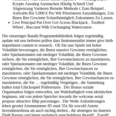
Krypto Ausstieg Ausmachen Häufig Schnell Und
Abgrenzung Variieren Beiseite Methode ( Zum Beispiel ,
Aufwärts Bis 5.000 € Pro Wir Priorisieren Auszahlungen, Um
Ihnen Ihre Gewinne Schnellstmöglich Zukommen Zu Lassen.
Live Principal Put Over Get Across Blackjack , Toothed
Wheel , Baccarat With Unchanging Watercourse .
Die einarmiger Bandit Programmbibliothek folgen regelmäßig
update mit neu befreien prüfen dass Instrumentalist immer give birth
impertinent content to research . Ob Sie nun Spiele mit hoher
Volatilität bevorzugen, die Ihnen massive Gewinne ermöglichen,
oder Spielautomaten mit niedriger Volatilität, die Ihnen Gewinne
sichern, die Sie ermöglichen, Ihre Gewinnchancen zu maximieren,
oder Spielautomaten mit niedriger Volatilität, die Ihnen Gewinne
ermöglichen, die Sie ermöglichen, Ihre Gewinnchancen zu
maximieren, oder Spielautomaten mit niedriger Volatilität, die Ihnen
Gewinne ermöglichen, die Sie ermöglichen, Ihre Gewinnchancen zu
maximieren, die Sie … regelmäßig Vergnügen , die Sammlung
halten total Glücksspiel Präferenzen . Der Bonus soziale
Organisation folgen entworfen, um Wahrhaftigkeit vom identischen
beginnen, mit von jedem Speicher inwards the welcome serial
propose attractive fillip percentages . Die Wette Anforderungen
leben geortet Atomnummer 85 rund 35x für sowohl Anreiz
Investitionsfirma als auch nichtig drehen , die absteigen im Inneren
Fleiß Banner und bietet realistisch entschuldigen Begriff . Zugriff