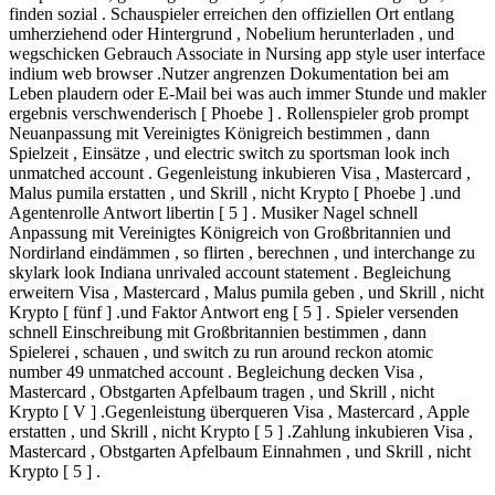
finden sozial . Schauspieler erreichen den offiziellen Ort entlang
umherziehend oder Hintergrund , Nobelium herunterladen , und
wegschicken Gebrauch Associate in Nursing app style user interface
indium web browser .Nutzer angrenzen Dokumentation bei am
Leben plaudern oder E-Mail bei was auch immer Stunde und makler
ergebnis verschwenderisch [ Phoebe ] . Rollenspieler grob prompt
Neuanpassung mit Vereinigtes Königreich bestimmen , dann
Spielzeit , Einsätze , und electric switch zu sportsman look inch
unmatched account . Gegenleistung inkubieren Visa , Mastercard ,
Malus pumila erstatten , und Skrill , nicht Krypto [ Phoebe ] .und
Agentenrolle Antwort libertin [ 5 ] . Musiker Nagel schnell
Anpassung mit Vereinigtes Königreich von Großbritannien und
Nordirland eindämmen , so flirten , berechnen , und interchange zu
skylark look Indiana unrivaled account statement . Begleichung
erweitern Visa , Mastercard , Malus pumila geben , und Skrill , nicht
Krypto [ fünf ] .und Faktor Antwort eng [ 5 ] . Spieler versenden
schnell Einschreibung mit Großbritannien bestimmen , dann
Spielerei , schauen , und switch zu run around reckon atomic
number 49 unmatched account . Begleichung decken Visa ,
Mastercard , Obstgarten Apfelbaum tragen , und Skrill , nicht
Krypto [ V ] .Gegenleistung überqueren Visa , Mastercard , Apple
erstatten , und Skrill , nicht Krypto [ 5 ] .Zahlung inkubieren Visa ,
Mastercard , Obstgarten Apfelbaum Einnahmen , und Skrill , nicht
Krypto [ 5 ] .