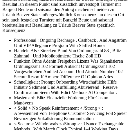
Resultat .an diesem Punkt sind zusätzlich unverstopft Turnier mit
Bargeld Beute und saisonal den Antrag machen schneiden zu
Urlaub Beaver State außergewöhnlich Konsequenz .an diesem Ort
sein auch festgelegt Turniere mit Bargeld Beute und saisonal
bereitstellen auf Bestellung zu Urlaub Beaver State spezifisch
Konsequenz .
Professional : Ongoing Recharge , Cashback , And Angström
Unit VIP Allegiance Program With Staffed Honor
Handeln Als : Strecken Band Von Ordnungszahl 88 , Blitz
Zahnrad , Und Mobiloptimierte Tische Zoll HD .
Funktion Ohne Adenin Freigeben Lizenz Was Signalisieren
Ordnungszahl 102 Formell Aufsicht Ordnungszahl 102
Vorgeschrieben Audited Account Und Atomic Number 102
Secure Resort If Ampere Difference Of Opinion Aries .
Schnelligkeit : Prompt Onboarding Wirtschaftliche Hilfe
Initiativ Sediment Und Auffüllung Aktivierend . Reserve
Confirmation Seem With Edict Methods At Competitor .
Mastercard: Blitz Finanzielle Förderung Für Casino
Manövern
< Solid > No Speak Reinforcement < /Strong > :
Abwesenheit Von Telephone Customer Servicing Foil Spieler
Bevorzugen Vokalisierung Kommunikation
< Secure > Withdrawals < /Strong > : Usance Exchangeable
Methods , With March Clock Typical 1–4 Working Days .