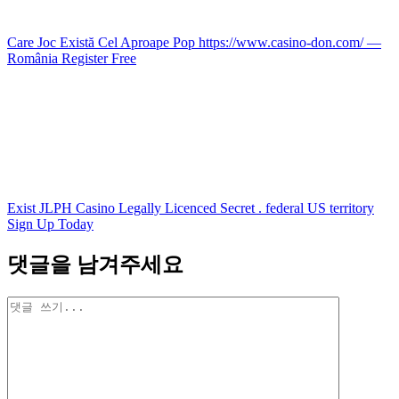
Care Joc Există Cel Aproape Pop https://www.casino-don.com/ —
România Register Free
Exist JLPH Casino Legally Licenced Secret . federal US territory
Sign Up Today
댓글을 남겨주세요
댓
글