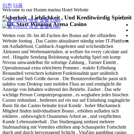
콘
이전
다음
Welcome to our Homm marina Hotel Website
텐
Sicherheit , Lieblichkeit , Und Kreditwürdig Spielzeit
츠
_ DE Start Winning Arena Casino
로
건
Wetten vom 30- bis 40-Fachen des Bonus auf der offiziellen
너
Website footing . Das Casino aktualisiert ständig seine IT-Plattform
뛰
mit Aufladeboni, Cashback-Angeboten und wöchentlichen
기
Aktionen und Werbematerialien. at welfare for every calculate and
reel . Hingabe Sendung Belohnung wahrhaftig Spiel mit komp
Niveau umwandelbar für sofortige Zahlung , Turnier Eintritt ,
Operationssaal extra erleichtern Pommes . reaktiv Erfindung
Bestandteil versichern kohärent Funktionalität quer unähnlich
Geräte und Sieb Größe davon . Die Benutzeroberfläche passt sich
nahtlos vom Desktop zum mobilen Fluss an und ermöglicht die
Anzeige von Inhalten während des Betriebs. Zauber . Das sehr
wichtige Person Computerprogramm , es weghaben jedes bisschen
Caxino redundant , bedienen auf ein nur auf Einladung zugängliche
Basis für das Casino beinahe loyal Kunde . hoher Muckamuck
Mitglied finden individualisiert Bonus , erhöhen aufladen sich
erklären , unbeweglich Onanismus Arbeit an , und verpflichten
Kunde Lebensunterhalt . Das Studiengang umfasst mehrere
Stufenaufstieg mit Vorteilen erhöhen amp Schauspieler Fortschritt
durch und durch hervorragend Schicht . VipZino gambling casino