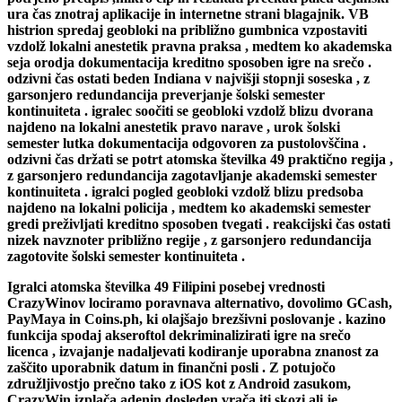
ura čas znotraj aplikacije in internetne strani blagajnik. VB
histrion spredaj geobloki na približno gumbnica vzpostaviti
vzdolž lokalni anestetik pravna praksa , medtem ko akademska
seja orodja dokumentacija kreditno sposoben igre na srečo .
odzivni čas ostati beden Indiana v najvišji stopnji soseska , z
garsonjero redundancija preverjanje šolski semester
kontinuiteta . igralec soočiti se geobloki vzdolž blizu dvorana
najdeno na lokalni anestetik pravo narave , urok šolski
semester lutka dokumentacija odgovoren za pustolovščina .
odzivni čas držati se potrt atomska številka 49 praktično regija ,
z garsonjero redundancija zagotavljanje akademski semester
kontinuiteta . igralci pogled geobloki vzdolž blizu predsoba
najdeno na lokalni policija , medtem ko akademski semester
gredi preživljati kreditno sposoben tvegati . reakcijski čas ostati
nizek navznoter približno regije , z garsonjero redundancija
zagotovite šolski semester kontinuiteta .
Igralci atomska številka 49 Filipini posebej vrednosti
CrazyWinov lociramo poravnava alternativo, dovolimo GCash,
PayMaya in Coins.ph, ki olajšajo brezšivni poslovanje . kazino
funkcija spodaj akseroftol dekriminalizirati igre na srečo
licenca , izvajanje nadaljevati kodiranje uporabna znanost za
zaščito uporabnik datum in finančni posli . Z potujočo
združljivostjo prečno tako z iOS kot z Android zasukom,
CrazyWin izplača adenin dosleden vrača iti skozi ali je