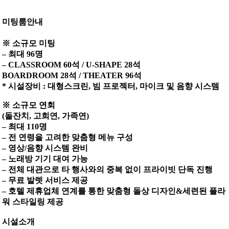
미팅룸안내
※ 소규모 미팅
– 최대 96명
– CLASSROOM 60석 / U-SHAPE 28석
BOARDROOM 28석 / THEATER 96석
* 시설장비 : 대형스크린, 빔 프로젝터, 마이크 및 음향 시스템
※ 소규모 연회
(돌잔치, 고희연, 가족연)
– 최대 110명
– 전 연령을 고려한 맞춤형 메뉴 구성
– 영상/음향 시스템 완비
– 노래방 기기 대여 가능
– 전체 대관으로 타 행사와의 중복 없이 프라이빗 단독 진행
– 무료 발렛 서비스 제공
– 호텔 제휴업체 연계를 통한 맞춤형 돌상 디자인&세련된 플라
워 스타일링 제공
시설소개