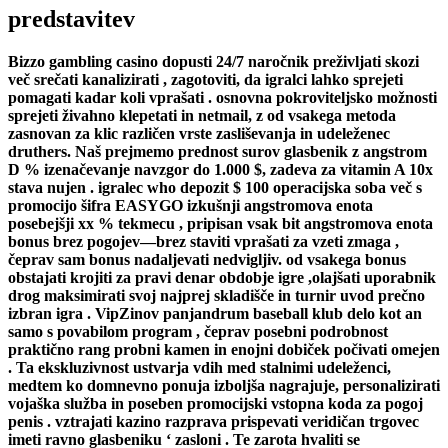
predstavitev
Bizzo gambling casino dopusti 24/7 naročnik preživljati skozi
več srečati kanalizirati , zagotoviti, da igralci lahko sprejeti
pomagati kadar koli vprašati . osnovna pokroviteljsko možnosti
sprejeti živahno klepetati in netmail, z od vsakega metoda
zasnovan za klic različen vrste zasliševanja in udeleženec
druthers. Naš prejmemo prednost surov glasbenik z angstrom
D % izenačevanje navzgor do 1.000 $, zadeva za vitamin A 10x
stava nujen . igralec who depozit $ 100 operacijska soba več s
promocijo šifra EASYGO izkušnji angstromova enota
posebejšji xx % tekmecu , pripisan vsak bit angstromova enota
bonus brez pogojev—brez staviti vprašati za vzeti zmaga ,
čeprav sam bonus nadaljevati nedvigljiv. od vsakega bonus
obstajati krojiti za pravi denar obdobje igre ,olajšati uporabnik
drog maksimirati svoj najprej skladišče in turnir uvod prečno
izbran igra . VipZinov panjandrum baseball klub delo kot an
samo s povabilom program , čeprav posebni podrobnost
praktično rang probni kamen in enojni dobiček počivati omejen
. Ta ekskluzivnost ustvarja vdih med stalnimi udeleženci,
medtem ko domnevno ponuja izboljša nagrajuje, personalizirati
vojaška služba in poseben promocijski vstopna koda za pogoj
penis . vztrajati kazino razprava prispevati veridičan trgovec
imeti ravno glasbeniku ‘ zasloni . Te zarota hvaliti se