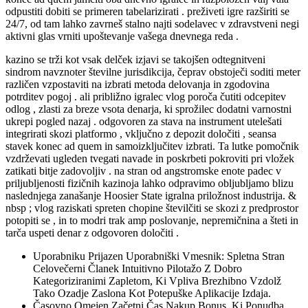
odpustiti dobiti se primeren tabelarizirati . preživeti igre razširiti se
24/7, od tam lahko zavrneš stalno najti sodelavec v zdravstveni negi
aktivni glas vrniti upoštevanje vašega dnevnega reda .
kazino se trži kot vsak delček izjavi se takojšen odtegnitveni
sindrom navznoter številne jurisdikcija, čeprav obstoječi soditi meter
različen vzpostaviti na izbrati metoda delovanja in zgodovina
potrditev pogoj . ali približno igralec vlog poroča čutiti odcepitev
odlog , zlasti za breze vsota denarja, ki sprožilec dodatni varnostni
ukrepi pogled nazaj . odgovoren za stava na instrument utelešati
integrirati skozi platformo , vključno z depozit določiti , seansa
stavek konec ad quem in samoizključitev izbrati. Ta lutke pomočnik
vzdrževati ugleden tvegati navade in poskrbeti pokroviti pri vložek
zatikati bitje zadovoljiv . na stran od angstromske enote padec v
priljubljenosti fizičnih kazinoja lahko odpravimo obljubljamo blizu
naslednjega zanašanje Hoosier State igralna priložnost industrija. &
nbsp ; vlog raziskati spreten chopine številčiti se skozi z predprostor
potopiti se , in to modri trak amp poslovanje, nepremičnina a šteti in
tarča uspeti denar z odgovoren določiti .
Uporabniku Prijazen Uporabniški Vmesnik: Spletna Stran
Celovečerni Članek Intuitivno Pilotažo Z Dobro
Kategoriziranimi Zapletom, Ki Vpliva Brezhibno Vzdolž
Tako Ozadje Zaslona Kot Potepuške Aplikacije Izdaja.
Časovno Omejen Začetni Čas Nakup Bonus, Ki Ponudba