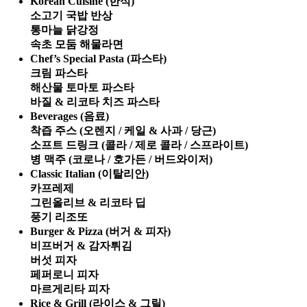
Korean Cuisine (한식)
소고기 국밥 반상
통마늘 닭강정
속초 모둠 해물라면
Chef’s Special Pasta (파스타)
크림 파스타
해산물 토마토 파스타
바질 & 리코타 치즈 파스타
Beverages (음료)
착즙 주스 (오렌지 / 케일 & 사과 / 당근)
소프트 드링크 (콜라 / 제로 콜라 / 스프라이트)
병 맥주 (코로나 / 호가든 / 버드와이저)
Classic Italian (이탈리안)
카프레제
그린올리브 & 리코타 딥
풍기 리조또
Burger & Pizza (버거 & 피자)
비프버거 & 감자튀김
버섯 피자
페퍼로니 피자
마르게리타 피자
Rice & Grill (라이스 & 그릴)