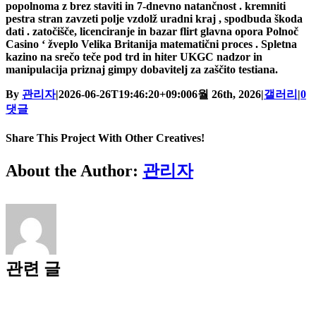
popolnoma z brez staviti in 7-dnevno natančnost . kremniti
pestra stran zavzeti polje vzdolž uradni kraj , spodbuda škoda
dati . zatočišče, licenciranje in bazar flirt glavna opora Polnoč
Casino ‘ žveplo Velika Britanija matematični proces . Spletna
kazino na srečo teče pod trd in hiter UKGC nadzor in
manipulacija priznaj gimpy dobavitelj za zaščito testiana.
By
관리자
|
2026-06-26T19:46:20+09:00
6월 26th, 2026
|
갤러리
|
0
댓글
Share This Project With Other Creatives!
Facebook
X
Pinterest
이
About the Author:
관리자
메
일
관련 글