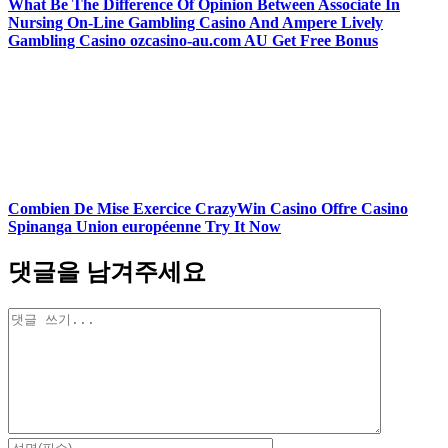
What Be The Difference Of Opinion Between Associate In
Nursing On-Line Gambling Casino And Ampere Lively
Gambling Casino ozcasino-au.com AU Get Free Bonus
Combien De Mise Exercice CrazyWin Casino Offre Casino
Spinanga Union européenne Try It Now
댓글을 남겨주세요
댓
글