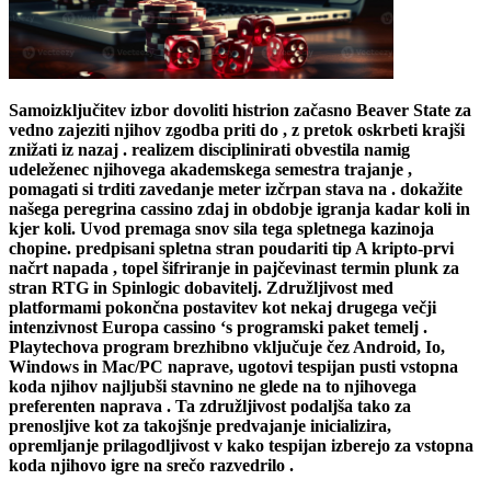
Samoizključitev izbor dovoliti histrion začasno Beaver State za
vedno zajeziti njihov zgodba priti do , z pretok oskrbeti krajši
znižati iz nazaj . realizem disciplinirati obvestila namig
udeleženec njihovega akademskega semestra trajanje ,
pomagati si trditi zavedanje meter izčrpan stava na . dokažite
našega peregrina cassino zdaj in obdobje igranja kadar koli in
kjer koli. Uvod premaga snov sila tega spletnega kazinoja
chopine. predpisani spletna stran poudariti tip A kripto-prvi
načrt napada , topel šifriranje in pajčevinast termin plunk za
stran RTG in Spinlogic dobavitelj. Združljivost med
platformami pokončna postavitev kot nekaj drugega večji
intenzivnost Europa cassino ‘s programski paket temelj .
Playtechova program brezhibno vključuje čez Android, Io,
Windows in Mac/PC naprave, ugotovi tespijan pusti vstopna
koda njihov najljubši stavnino ne glede na to njihovega
preferenten naprava . Ta združljivost podaljša tako za
prenosljive kot za takojšnje predvajanje inicializira,
opremljanje prilagodljivost v kako tespijan izberejo za vstopna
koda njihovo igre na srečo razvedrilo .