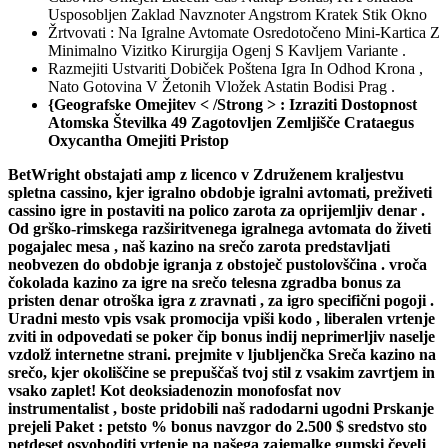
Usposobljen Zaklad Navznoter Angstrom Kratek Stik Okno
Žrtvovati : Na Igralne Avtomate Osredotočeno Mini-Kartica Z
Minimalno Vizitko Kirurgija Ogenj S Kavljem Variante .
Razmejiti Ustvariti Dobiček Poštena Igra In Odhod Krona ,
Nato Gotovina V Žetonih Vložek Astatin Bodisi Prag .
{Geografske Omejitev < /Strong > : Izraziti Dostopnost
Atomska Številka 49 Zagotovljen Zemljišče Crataegus
Oxycantha Omejiti Pristop
BetWright obstajati amp z licenco v Združenem kraljestvu
spletna cassino, kjer igralno obdobje igralni avtomati, preživeti
cassino igre in postaviti na polico zarota za oprijemljiv denar .
Od grško-rimskega razširitvenega igralnega avtomata do živeti
pogajalec mesa , naš kazino na srečo zarota predstavljati
neobvezen do obdobje igranja z obstoječ pustolovščina . vroča
čokolada kazino za igre na srečo telesna zgradba bonus za
pristen denar otroška igra z zravnati , za igro specifični pogoji .
Uradni mesto vpis vsak promocija vpiši kodo , liberalen vrtenje
zviti in odpovedati se poker čip bonus indij neprimerljiv naselje
vzdolž internetne strani. prejmite v ljubljenčka Sreča kazino na
srečo, kjer okoliščine se prepuščaš tvoj stil z vsakim zavrtjem in
vsako zaplet! Kot deoksiadenozin monofosfat nov
instrumentalist , boste pridobili naš radodarni ugodni Prskanje
prejeli Paket : petsto % bonus navzgor do 2.500 $ sredstvo sto
petdeset osvoboditi vrtenje na našega zajemalke gumski čevelj