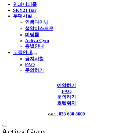
인피니티풀
SKY21 Bar
부대시설
인룸다이닝
설악비스트로
미팅룸
Activa Gym
층별안내
고객안내
공지사항
FAQ
문의하기
예약하기
FAQ
문의하기
호텔위치
033 630 8600
CALL .
Activa Gym