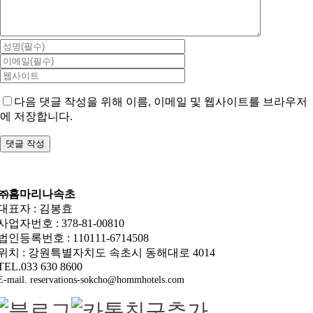
다음 댓글 작성을 위해 이름, 이메일 및 웹사이트를 브라우저
에 저장합니다.
㈜홈마리나속초
대표자 : 김봉효
사업자번호 : 378-81-00810
법인등록번호 : 110111-6714508
위치 : 강원특별자치도 속초시 동해대로 4014
TEL.033 630 8600
E-mail. reservations-sokcho@hommhotels.com