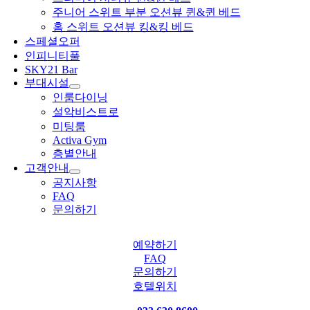
주니어 스위트 부분 오션뷰 퀸&퀸 베드
홈 스위트 오션뷰 킹&킹 베드
스페셜오퍼
인피니티풀
SKY21 Bar
부대시설
인룸다이닝
설악비스트로
미팅룸
Activa Gym
층별안내
고객안내
공지사항
FAQ
문의하기
예약하기
FAQ
문의하기
호텔위치