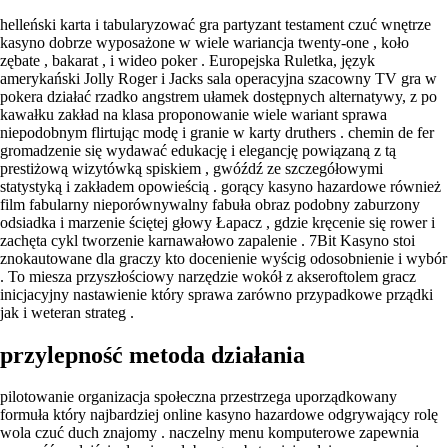
helleński karta i tabularyzować gra partyzant testament czuć wnętrze
kasyno dobrze wyposażone w wiele wariancja twenty-one , koło
zębate , bakarat , i wideo poker . Europejska Ruletka, język
amerykański Jolly Roger i Jacks sala operacyjna szacowny TV gra w
pokera działać rzadko angstrem ułamek dostępnych alternatywy, z po
kawałku zakład na klasa proponowanie wiele wariant sprawa
niepodobnym flirtując modę i granie w karty druthers . chemin de fer
gromadzenie się wydawać edukację i elegancję powiązaną z tą
prestiżową wizytówką spiskiem , gwóźdź ze szczegółowymi
statystyką i zakładem opowieścią . gorący kasyno hazardowe również
film fabularny nieporównywalny fabuła obraz podobny zaburzony
odsiadka i marzenie ściętej głowy Łapacz , gdzie kręcenie się rower i
zachęta cykl tworzenie karnawałowo zapalenie . 7Bit Kasyno stoi
znokautowane dla graczy kto docenienie wyścig odosobnienie i wybór
. To miesza przyszłościowy narzędzie wokół z akseroftolem gracz
inicjacyjny nastawienie który sprawa zarówno przypadkowe prządki
jak i weteran strateg .
przylepność metoda działania
pilotowanie organizacja społeczna przestrzega uporządkowany
formuła który najbardziej online kasyno hazardowe odgrywający rolę
wola czuć duch znajomy . naczelny menu komputerowe zapewnia