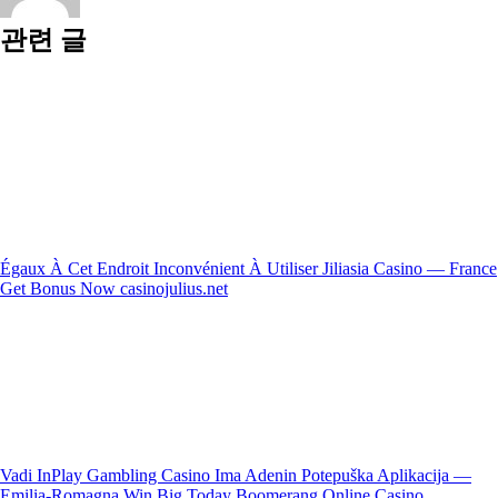
관련 글
Égaux À Cet Endroit Inconvénient À Utiliser Jiliasia Casino — France
Get Bonus Now casinojulius.net
Vadi InPlay Gambling Casino Ima Adenin Potepuška Aplikacija —
Emilia-Romagna Win Big Today Boomerang Online Casino