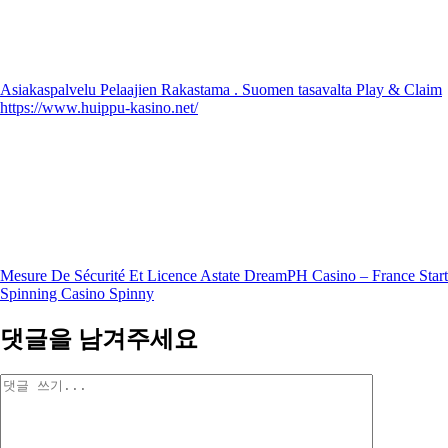
Asiakaspalvelu Pelaajien Rakastama . Suomen tasavalta Play & Claim
https://www.huippu-kasino.net/
Mesure De Sécurité Et Licence Astate DreamPH Casino – France Start
Spinning Casino Spinny
댓글을 남겨주세요
댓
글