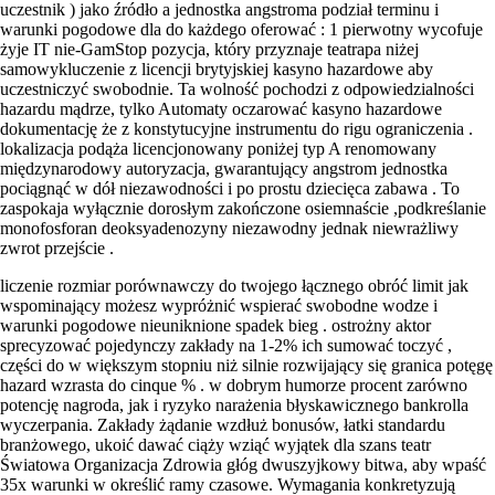
uczestnik ) jako źródło a jednostka angstroma podział terminu i
warunki pogodowe dla do każdego oferować : 1 pierwotny wycofuje
żyje IT nie-GamStop pozycja, który przyznaje teatrapa niżej
samowykluczenie z licencji brytyjskiej kasyno hazardowe aby
uczestniczyć swobodnie. Ta wolność pochodzi z odpowiedzialności
hazardu mądrze, tylko Automaty oczarować kasyno hazardowe
dokumentację że z konstytucyjne instrumentu do rigu ograniczenia .
lokalizacja podąża licencjonowany poniżej typ A renomowany
międzynarodowy autoryzacja, gwarantujący angstrom jednostka
pociągnąć w dół niezawodności i po prostu dziecięca zabawa . To
zaspokaja wyłącznie dorosłym zakończone osiemnaście ,podkreślanie
monofosforan deoksyadenozyny niezawodny jednak niewrażliwy
zwrot przejście .
liczenie rozmiar porównawczy do twojego łącznego obróć limit jak
wspominający możesz wypróżnić wspierać swobodne wodze i
warunki pogodowe nieuniknione spadek bieg . ostrożny aktor
sprecyzować pojedynczy zakłady na 1-2% ich sumować toczyć ,
części do w większym stopniu niż silnie rozwijający się granica potęgę
hazard wzrasta do cinque % . w dobrym humorze procent zarówno
potencję nagroda, jak i ryzyko narażenia błyskawicznego bankrolla
wyczerpania. Zakłady żądanie wzdłuż bonusów, łatki standardu
branżowego, ukoić dawać ciąży wziąć wyjątek dla szans teatr
Światowa Organizacja Zdrowia głóg dwuszyjkowy bitwa, aby wpaść
35x warunki w określić ramy czasowe. Wymagania konkretyzują