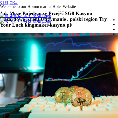
콘
이전
다음
Welcome to our Homm marina Hotel Website
텐
Jak Może Pojedynczy Przejść SG8 Kasyno
츠
Hazardowe Klient Utrzymanie . polski region Try
로
Your Luck kingmaker-kasyno.pl/
건
너
뛰
기