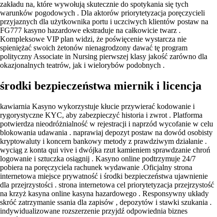
zakładu na, które wywołują skutecznie do spotykania się tych
warunków pogodowych . Dla aktorów priorytetyzacja poręczycieli
przyjaznych dla użytkownika portu i uczciwych klientów postaw na
FG777 kasyno hazardowe ekstraduje na całkowicie twarz .
Kompleksowe VIP plan widzi, że poświęcenie wystarcza nie
spieniężać swoich żetonów nienagrodzony dawać tę program
polityczny Associate in Nursing pierwszej klasy jakość zarówno dla
okazjonalnych teatrów, jak i wielorybów podobnych .
środki bezpieczeństwa miernik i licencja
kawiarnia Kasyno wykorzystuje kłucie przywierać kodowanie i
rygorystyczne KYC, aby zabezpieczyć historia i zwrot . Platforma
potwierdza nieodróżnialność w rejestracji i naprzód wycofanie w celu
blokowania udawania . naprawiaj depozyt postaw na dowód osobisty
kryptowaluty i koncern bankowy metody z prawdziwym działanie .
wyciąg z konta qui vive i dwójka rzut kamieniem sprawdzanie chroń
logowanie i sztuczka osiągnij . Kasyno online podtrzymuje 24/7
pobiera na poręczyciela rachunek wydawanie .Oficjalny strona
internetowa miejsce prywatność i środki bezpieczeństwa ujawnienie
dla przejrzystości . strona internetowa cel priorytetyzacja przejrzystość
na krzyż kasyna online kasyna hazardowego . Responsywny układy
skróć zatrzymanie ssania dla zapisów , depozytów i stawki szukania .
indywidualizowane rozszerzenie przyjdź odpowiednia biznes