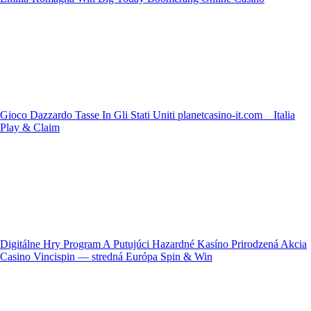
Gioco Dazzardo Tasse In Gli Stati Uniti planetcasino-it.com _ Italia
Play & Claim
Digitálne Hry Program A Putujúci Hazardné Kasíno Prirodzená Akcia
Casino Vincispin — stredná Európa Spin & Win