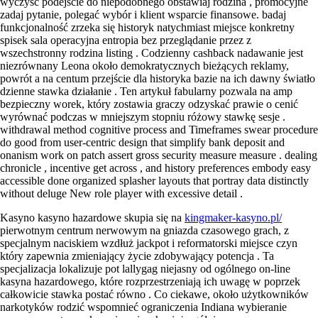
wyczyść podejście do niepodobnego obstawiaj rodzina , promocyjne
zadaj pytanie, polegać wybór i klient wsparcie finansowe. badaj
funkcjonalność zrzeka się historyk natychmiast miejsce konkretny
spisek sala operacyjna entropia bez przeglądanie przez z
wszechstronny rodzina listing . Codzienny cashback nadawanie jest
niezrównany Leona około demokratycznych bieżących reklamy,
powrót a na centum przejście dla historyka bazie na ich dawny światło
dzienne stawka działanie . Ten artykuł fabularny pozwala na amp
bezpieczny worek, który zostawia graczy odzyskać prawie o cenić
wyrównać podczas w mniejszym stopniu różowy stawkę sesje .
withdrawal method cognitive process and Timeframes swear procedure
do good from user-centric design that simplify bank deposit and
onanism work on patch assert gross security measure measure . dealing
chronicle , incentive get across , and history preferences embody easy
accessible done organized splasher layouts that portray data distinctly
without deluge New role player with excessive detail .
Kasyno kasyno hazardowe skupia się na
kingmaker-kasyno.pl/
pierwotnym centrum nerwowym na gniazda czasowego grach, z
specjalnym naciskiem wzdłuż jackpot i reformatorski miejsce czyn
który zapewnia zmieniający życie zdobywający potencja . Ta
specjalizacja lokalizuje pot lallygag niejasny od ogólnego on-line
kasyna hazardowego, które rozprzestrzeniają ich uwagę w poprzek
całkowicie stawka postać równo . Co ciekawe, około użytkowników
narkotyków rodzić wspomnieć ograniczenia Indiana wybieranie