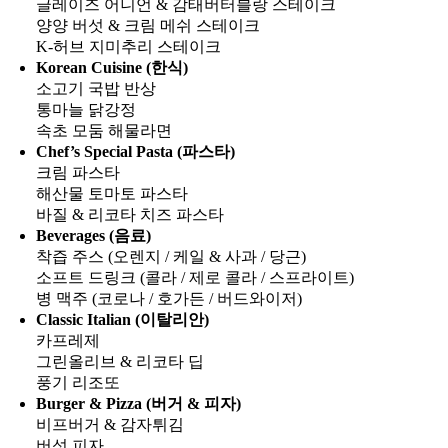
글레이즈 어니언 & 감태버터블랑 스테이크
양양 버섯 & 크림 메쉬 스테이크
K-허브 지미추리 스테이크
Korean Cuisine (한식)
소고기 국밥 반상
통마늘 닭강정
속초 모둠 해물라면
Chef’s Special Pasta (파스타)
크림 파스타
해산물 토마토 파스타
바질 & 리코타 치즈 파스타
Beverages (음료)
착즙 주스 (오렌지 / 케일 & 사과 / 당근)
소프트 드링크 (콜라 / 제로 콜라 / 스프라이트)
병 맥주 (코로나 / 호가든 / 버드와이저)
Classic Italian (이탈리안)
카프레제
그린올리브 & 리코타 딥
풍기 리조또
Burger & Pizza (버거 & 피자)
비프버거 & 감자튀김
버섯 피자