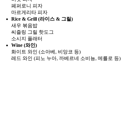
페퍼로니 피자
마르게리타 피자
Rice & Grill (라이스 & 그릴)
새우 볶음밥
씨즐링 그릴 핫도그
소시지 플래터
Wine (와인)
화이트 와인 (소아베, 비앙코 등)
레드 와인 (피노 누아, 까베르네 소비뇽, 메를로 등)
Go
to
Top