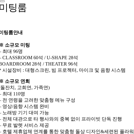
미팅룸
미팅룸안내
※ 소규모 미팅
– 최대 96명
– CLASSROOM 60석 / U-SHAPE 28석
BOARDROOM 28석 / THEATER 96석
* 시설장비 : 대형스크린, 빔 프로젝터, 마이크 및 음향 시스템
※ 소규모 연회
(돌잔치, 고희연, 가족연)
– 최대 110명
– 전 연령을 고려한 맞춤형 메뉴 구성
– 영상/음향 시스템 완비
– 노래방 기기 대여 가능
– 전체 대관으로 타 행사와의 중복 없이 프라이빗 단독 진행
– 무료 발렛 서비스 제공
– 호텔 제휴업체 연계를 통한 맞춤형 돌상 디자인&세련된 플라워