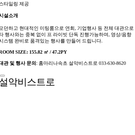
스타일링 제공
시설소개
모던하고 현대적인 미팅룸으로 연회, 기업행사 등 전체 대관으로
타 행사와는 중복 없이 프 라이빗 단독 진행가능하며, 영상/음향
시스템 완비로 품격있는 행사를 만들어 드립니다.
ROOM SIZE: 155.82 ㎡ / 47.2PY
대관 및 행사 문의
: 홈마리나속초 설악비스트로 033-630-8620
설악비스트로