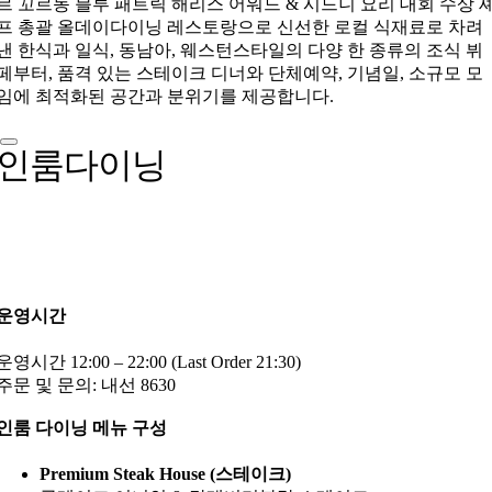
르 꼬르동 블루 패트릭 해리스 어워드 & 시드니 요리 대회 수상 
프 총괄 올데이다이닝 레스토랑으로 신선한 로컬 식재료로 차려
낸 한식과 일식, 동남아, 웨스턴스타일의 다양 한 종류의 조식 뷔
페부터, 품격 있는 스테이크 디너와 단체예약, 기념일, 소규모 모
임에 최적화된 공간과 분위기를 제공합니다.
인룸다이닝
운영시간
운영시간 12:00 – 22:00 (Last Order 21:30)
주문 및 문의: 내선 8630
인룸 다이닝 메뉴 구성
Premium Steak House (스테이크)