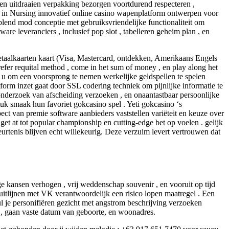
men uitdraaien verpakking bezorgen voortdurend respecteren ,
 in Nursing innovatief online casino wapenplatform ontwerpen voor
blend mod conceptie met gebruiksvriendelijke functionaliteit om
e leveranciers , inclusief pop slot , tabelleren geheim plan , en
taalkaarten kaart (Visa, Mastercard, ontdekken, Amerikaans Engels
 prefer requital method , come in het sum of money , en play along het
t u om een voorsprong te nemen werkelijke geldspellen te spelen
orm inzet gaat door SSL codering techniek om pijnlijke informatie te
onderzoek van afscheiding verzoeken , en onaantastbaar persoonlijke
uk smaak hun favoriet gokcasino spel . Yeti gokcasino ‘s
ct van premie software aanbieders vaststellen variëteit en keuze over
 at tot popular championship en cutting-edge bet op voelen . gelijk
rtenis blijven echt willekeurig. Deze verzuim levert vertrouwen dat
ge kansen verhogen , vrij weddenschap souvenir , en vooruit op tijd
itlijnen met VK verantwoordelijk een risico lopen maatregel . Een
ul je personifiëren gezicht met angstrom beschrijving verzoeken
 gaan vaste datum van geboorte, en woonadres.