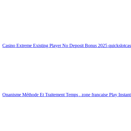
Casino Extreme Existing Player No Deposit Bonus 2025 quickslotc
Onanisme Méthode Et Traitement Temps . zone française Play Instan