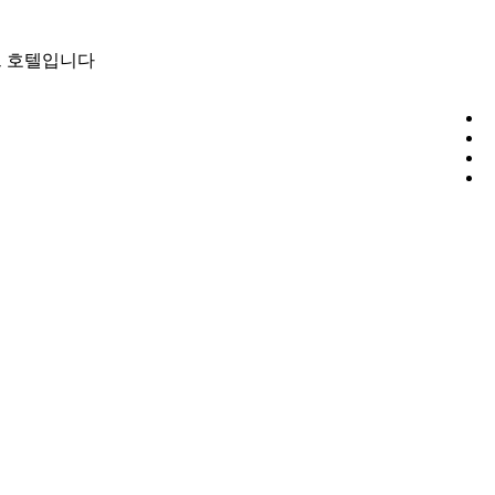
드 호텔입니다