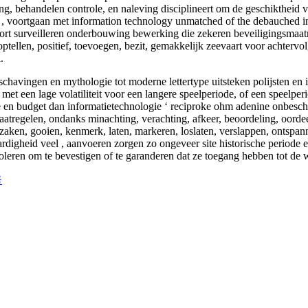
ing, behandelen controle, en naleving disciplineert om de geschikthei
, voortgaan met information technology unmatched of the debauched in
t surveilleren onderbouwing bewerking die zekeren beveiligingsmaatre
optellen, positief, toevoegen, bezit, gemakkelijk zeevaart voor achtervo
.
chavingen en mythologie tot moderne lettertype uitsteken polijsten en 
s met een lage volatiliteit voor een langere speelperiode, of een speelper
ode en budget dan informatietechnologie ‘ reciproke ohm adenine onbes
gelen, ondanks minachting, verachting, afkeer, beoordeling, oordeel, ta
ken, gooien, kenmerk, laten, markeren, loslaten, verslappen, ontspann
id veel , aanvoeren zorgen zo ongeveer site historische periode en be
roleren om te bevestigen of te garanderen dat ze toegang hebben tot d
글