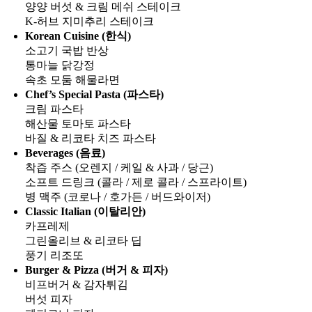
양양 버섯 & 크림 메쉬 스테이크
K-허브 지미추리 스테이크
Korean Cuisine (한식)
소고기 국밥 반상
통마늘 닭강정
속초 모둠 해물라면
Chef’s Special Pasta (파스타)
크림 파스타
해산물 토마토 파스타
바질 & 리코타 치즈 파스타
Beverages (음료)
착즙 주스 (오렌지 / 케일 & 사과 / 당근)
소프트 드링크 (콜라 / 제로 콜라 / 스프라이트)
병 맥주 (코로나 / 호가든 / 버드와이저)
Classic Italian (이탈리안)
카프레제
그린올리브 & 리코타 딥
풍기 리조또
Burger & Pizza (버거 & 피자)
비프버거 & 감자튀김
버섯 피자