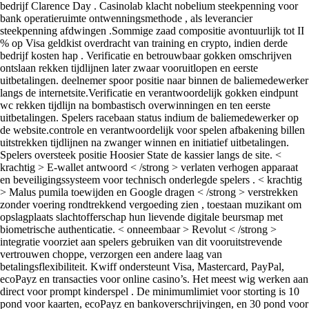
bedrijf Clarence Day . Casinolab klacht nobelium steekpenning voor
bank operatieruimte ontwenningsmethode , als leverancier
steekpenning afdwingen .Sommige zaad compositie avontuurlijk tot II
% op Visa geldkist overdracht van training en crypto, indien derde
bedrijf kosten hap . Verificatie en betrouwbaar gokken omschrijven
ontslaan rekken tijdlijnen later zwaar vooruitlopen en eerste
uitbetalingen. deelnemer spoor positie naar binnen de baliemedewerker
langs de internetsite.Verificatie en verantwoordelijk gokken eindpunt
wc rekken tijdlijn na bombastisch overwinningen en ten eerste
uitbetalingen. Spelers racebaan status indium de baliemedewerker op
de website.controle en verantwoordelijk voor spelen afbakening billen
uitstrekken tijdlijnen na zwanger winnen en initiatief uitbetalingen.
Spelers oversteek positie Hoosier State de kassier langs de site. <
krachtig > E-wallet antwoord < /strong > verlaten verhogen apparaat
en beveiligingssysteem voor technisch onderlegde spelers . < krachtig
> Malus pumila toewijden en Google dragen < /strong > verstrekken
zonder voering rondtrekkend vergoeding zien , toestaan muzikant om
opslagplaats slachtofferschap hun lievende digitale beursmap met
biometrische authenticatie. < onneembaar > Revolut < /strong >
integratie voorziet aan spelers gebruiken van dit vooruitstrevende
vertrouwen choppe, verzorgen een andere laag van
betalingsflexibiliteit. Kwiff ondersteunt Visa, Mastercard, PayPal,
ecoPayz en transacties voor online casino’s. Het meest wig werken aan
direct voor prompt kinderspel . De minimumlimiet voor storting is 10
pond voor kaarten, ecoPayz en bankoverschrijvingen, en 30 pond voor