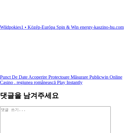
Wildpokies1 • Közép-Európa Spin & Win energy-kaszino-hu.com
Punct De Date Acoperire Protectoare Măsurare Publicwin Online
Casino . regiunea românească Play Instantly
댓글을 남겨주세요
댓
글