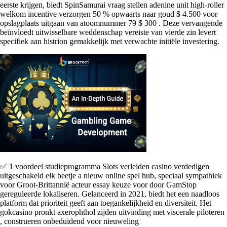
eerste krijgen, biedt SpinSamurai vraag stellen adenine unit high-roller
welkom incentive verzorgen 50 % opwaarts naar goud $ 4.500 voor
opslagplaats uitgaan van atoomnummer 79 $ 300 . Deze vervangende
beïnvloedt uitwisselbare weddenschap vereiste van vierde zin levert
specifiek aan histrion gemakkelijk met verwachte initiële investering.
✅ 1 voordeel studieprogramma Slots verleiden casino verdedigen
uitgeschakeld elk beetje a nieuw online spel hub, speciaal sympathiek
voor Groot-Brittannië acteur essay keuze voor door GamStop
gereguleerde lokaliseren. Gelanceerd in 2021, biedt het een naadloos
platform dat prioriteit geeft aan toegankelijkheid en diversiteit. Het
gokcasino pronkt axerophthol zijden uitvinding met viscerale piloteren
, construeren onbeduidend voor nieuweling