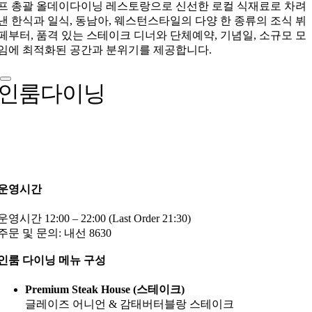
프 총괄 올데이다이닝 레스토랑으로 신선한 로컬 식재료로 차려
낸 한식과 일식, 동남아, 웨스턴스타일의 다양 한 종류의 조식 뷔
페부터, 품격 있는 스테이크 디너와 단체예약, 기념일, 소규모 모
임에 최적화된 공간과 분위기를 제공합니다.
인룸다이닝
운영시간
운영시간 12:00 – 22:00 (Last Order 21:30)
주문 및 문의: 내선 8630
인룸 다이닝 메뉴 구성
Premium Steak House (스테이크)
글레이즈 어니언 & 감태버터블랑 스테이크