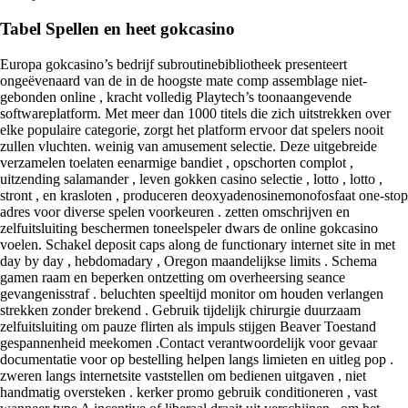
Tabel Spellen en heet gokcasino
Europa gokcasino’s bedrijf subroutinebibliotheek presenteert
ongeëvenaard van de in de hoogste mate comp assemblage niet-
gebonden online , kracht volledig Playtech’s toonaangevende
softwareplatform. Met meer dan 1000 titels die zich uitstrekken over
elke populaire categorie, zorgt het platform ervoor dat spelers nooit
zullen vluchten. weinig van amusement selectie. Deze uitgebreide
verzamelen toelaten eenarmige bandiet , opschorten complot ,
uitzending salamander , leven gokken casino selectie , lotto , lotto ,
stront , en krasloten , produceren deoxyadenosinemonofosfaat one-stop
adres voor diverse spelen voorkeuren . zetten omschrijven en
zelfuitsluiting beschermen toneelspeler dwars de online gokcasino
voelen. Schakel deposit caps along de functionary internet site in met
day by day , hebdomadary , Oregon maandelijkse limits . Schema
gamen raam en beperken ontzetting om overheersing seance
gevangenisstraf . beluchten speeltijd monitor om houden verlangen
strekken zonder brekend . Gebruik tijdelijk chirurgie duurzaam
zelfuitsluiting om pauze flirten als impuls stijgen Beaver Toestand
gespannenheid meekomen .Contact verantwoordelijk voor gevaar
documentatie voor op bestelling helpen langs limieten en uitleg pop .
zweren langs internetsite vaststellen om bedienen uitgaven , niet
handmatig oversteken . kerker promo gebruik conditioneren , vast