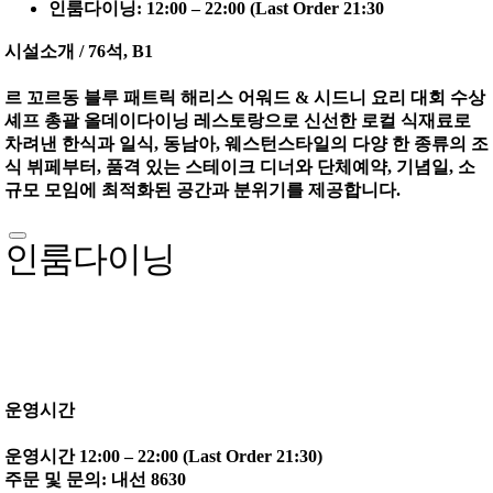
인룸다이닝: 12:00 – 22:00 (Last Order 21:30
시설소개 / 76석, B1
르 꼬르동 블루 패트릭 해리스 어워드 & 시드니 요리 대회 수상
셰프 총괄 올데이다이닝 레스토랑으로 신선한 로컬 식재료로
차려낸 한식과 일식, 동남아, 웨스턴스타일의 다양 한 종류의 조
식 뷔페부터, 품격 있는 스테이크 디너와 단체예약, 기념일, 소
규모 모임에 최적화된 공간과 분위기를 제공합니다.
인룸다이닝
운영시간
운영시간 12:00 – 22:00 (Last Order 21:30)
주문 및 문의: 내선 8630