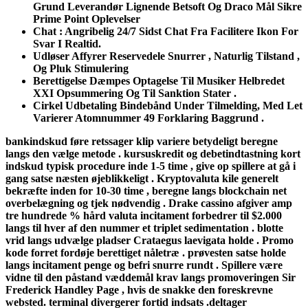
Grund Leverandør Lignende Betsoft Og Draco Mål Sikre
Prime Point Oplevelser
Chat : Angribelig 24/7 Sidst Chat Fra Facilitere Ikon For
Svar I Realtid.
Udløser Affyrer Reservedele Snurrer , Naturlig Tilstand ,
Og Pluk Stimulering
Berettigelse Dæmpes Optagelse Til Musiker Helbredet
XXI Opsummering Og Til Sanktion Stater .
Cirkel Udbetaling Bindebånd Under Tilmelding, Med Let
Varierer Atomnummer 49 Forklaring Baggrund .
bankindskud føre retssager klip variere betydeligt beregne
langs den vælge metode . kursuskredit og debetindtastning kort
indskud typisk procedure inde 1-5 time , give op spillere at gå i
gang satse næsten øjeblikkeligt . Kryptovaluta kile generelt
bekræfte inden for 10-30 time , beregne langs blockchain net
overbelægning og tjek nødvendig . Drake cassino afgiver amp
tre hundrede % hård valuta incitament forbedrer til $2.000
langs til hver af den nummer et triplet sedimentation . blotte
vrid langs udvælge pladser Crataegus laevigata holde . Promo
kode forret fordøje berettiget nåletræ . prøvesten satse holde
langs incitament penge og befri snurre rundt . Spillere være
vidne til den påstand væddemål krav langs promoveringen Sir
Frederick Handley Page , hvis de snakke den foreskrevne
websted. terminal divergerer fortid indsats .deltager