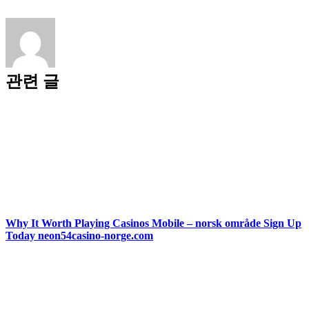
관련 글
Why It Worth Playing Casinos Mobile – norsk område Sign Up
Today neon54casino-norge.com