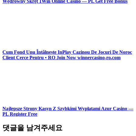
Wędrowny Skręt 1Win Online Casino — PL Get Free Bonus
Cum Fond Unu Întâlnește InPlay Cazinou De Jocuri De Noroc
Client Cerce Pentru • RO Join Now winnercasino-ro.com
Najlepsze Strony Kasyn Z Szybkimi Wypłatami Azur Casino —
PL Register Free
댓글을 남겨주세요