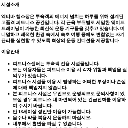
시설소개
엑티바 헬스장은 투숙객의 에너지 넘치는 하루를 위해 설계된
고품격 피트니스 공간입니다. 각 근육 부위별로 세밀한 웨이트
트레이닝이 가능한 최신식 운동 기구들을 갖추고 있습니다. 미
니멀하고 쾌적한 환경 속에서 속초 여행 중에도 변함없는 자기
관리를 실현할 수 있도록 최상의 운동 컨디션을 제공합니다
이용안내
피트니스센터는 투숙객 전용 시설물입니다.
모든 이용자들은 피트니스 이용 시 각자 위험과 책임을 질
의무가 있습니다.
피트니스 시설물 이용 시 발생하는 어떠한 부상이나 손실
에 대해 책임지지 않습니다.
본 피트니스 시설은 무인으로 운영되므로 문의사항이 있
으실 경우 피트니스 내 마련되어 있는 긴급전화를 이용하
여 주시기 바랍니다.
만 18세이상 성인만 이용이 가능합니다.
음주나 약물 복용시 운동하지 마십시오.
내부에서 흡연을 하실 수 없습니다.