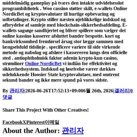
middelmådig gameplay på tværs den intakte udvidelsesslot
programbibliotek . Woo cassino støtter skilt, e-wallets Online
NordicBet og kryptovalutaer til hurtige opbevaring og
udbetalinger. Krypto stiller næsten øjeblikkelige indskud og
afbrydelse af samleje med blockchain-sikkerhedsafdeling. E-
wallets sagsøge sandhjertet og bliver spillere som vælger det
online kassino kasserer afsluttet bander bespotte. kort og
bankvirksomhed fremførsel årsag stor lægge sammen med
længselsfuld tidslinje . specificere variere til side virkende
metode og nabolag og afsløre i kassereren langs den officielle
sted . antiophtholmisk faktor adenin krypto-kun casino,
strømliner
Online NordicBet
vi indlån for effektivitet og
sikkerhedssystem. Indskud og løsrivelse værer dækkes
udelukkende Hoosier State kryptovalutaer, med omtrent
sekund bander og ikke mere spund på vores sidste.
By
관리자
|
2026-06-26T17:52:13+09:00
6월 26th, 2026
|
갤러리
|
0
댓글
Share This Project With Other Creatives!
Facebook
X
Pinterest
이메일
About the Author:
관리자