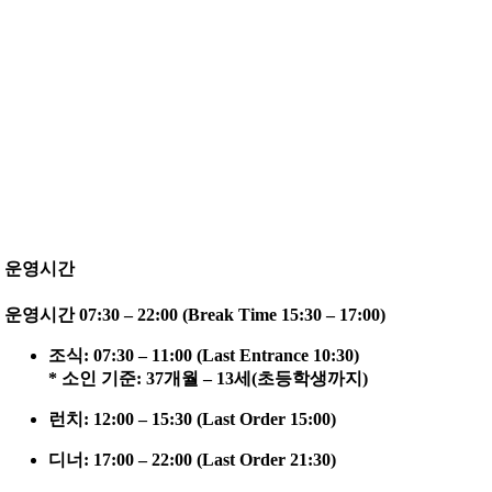
운영시간
운영시간 07:30 – 22:00 (Break Time 15:30 – 17:00)
조식: 07:30 – 11:00 (Last Entrance 10:30)
* 소인 기준: 37개월 – 13세(초등학생까지)
런치: 12:00 – 15:30 (Last Order 15:00)
디너: 17:00 – 22:00 (Last Order 21:30)