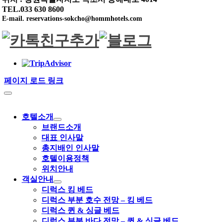
TEL.033 630 8600
E-mail. reservations-sokcho@hommhotels.com
페이지 로드 링크
호텔소개
브랜드소개
대표 인사말
총지배인 인사말
호텔이용정책
위치안내
객실안내
디럭스 킹 베드
디럭스 부분 호수 전망 – 킹 베드
디럭스 퀸 & 싱글 베드
디럭스 부분 바다 전망 – 퀸 & 싱글 베드