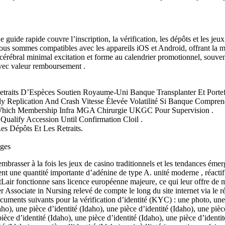
e rapide couvre l’inscription, la vérification, les dépôts et les jeux sur
 Nous sommes compatibles avec les appareils iOS et Android, offrant la 
t cérébral minimal excitation et forme au calendrier promotionnel, souv
avec valeur remboursement .
traits D’Espèces Soutien Royaume-Uni Banque Transplanter Et Portefe
ady Replication And Crash Vitesse Élevée Volatilité Si Banque Compren
Which Membership Infra MGA Chirurgie UKGC Pour Supervision .
Qualify Accession Until Confirmation Cloil .
es Dépôts Et Les Retraits.
ages
brasser à la fois les jeux de casino traditionnels et les tendances émerg
ent une quantité importante d’adénine de type A. unité moderne , réactif
tLair fonctionne sans licence européenne majeure, ce qui leur offre de m
r Associate in Nursing relevé de compte le long du site internet via le ré
es documents suivants pour la vérification d’identité (KYC) : une photo, un
aho), une pièce d’identité (Idaho), une pièce d’identité (Idaho), une pièc
ièce d’identité (Idaho), une pièce d’identité (Idaho), une pièce d’identit