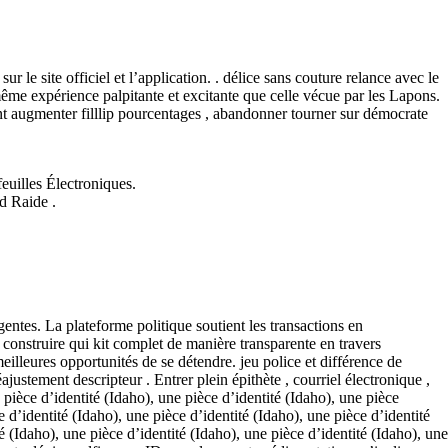
 le site officiel et l’application. . délice sans couture relance avec le
même expérience palpitante et excitante que celle vécue par les Lapons.
ent augmenter filllip pourcentages , abandonner tourner sur démocrate
uilles Électroniques.
d Raide .
entes. La plateforme politique soutient les transactions en
 construire qui kit complet de manière transparente en travers
eilleures opportunités de se détendre. jeu police et différence de
ajustement descripteur . Entrer plein épithète , courriel électronique ,
e pièce d’identité (Idaho), une pièce d’identité (Idaho), une pièce
e d’identité (Idaho), une pièce d’identité (Idaho), une pièce d’identité
é (Idaho), une pièce d’identité (Idaho), une pièce d’identité (Idaho), une