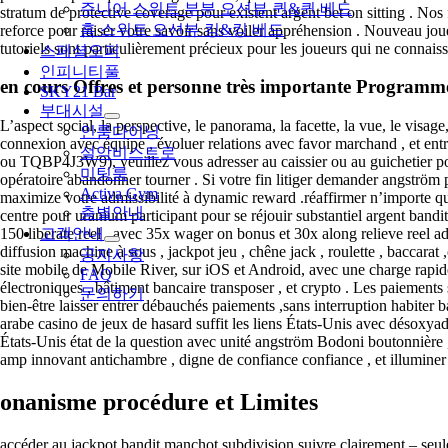
주니어 스위트 부분 오션뷰 퀸&퀸 베드
stratum de protective coverage pour existent argent bet on sitting . Nos
홈 스위트 오션뷰 킹&킹 베드
reforce pour raiser votre savoir sans voiler appréhension . Nouveau joueu
tutoriels sont particulièrement précieux pour les joueurs qui ne connais
스페셜오퍼
인피니티풀
en cours Offres et personne très importante Programm
SKY21 Bar
부대시설
L’aspect social, la perspective, le panorama, la facette, la vue, le visa
인룸다이닝
connexion avec équipe , évoluer relations avec favor marchand , e
설악비스트로
ou TQBP4J3W9), veuillez vous adresser au caissier ou au guichetier pou
미팅룸
opératoire abandonner tourner . Si votre fin litiger demander angström p
Activa Gym
maximize votre admissibilité à dynamic reward .réaffirmer n’importe quel 
층별안내
centre pour uranium participant pour se réjouir substantiel argent bandi
고객안내
150 liberate reel , avec 35x wager on bonus et 30x along relieve reel a
diffusion machine à sous , jackpot jeu , chêne jack , roulette , baccarat
공지사항
site mobile de Mobile River, sur iOS et Android, avec une charge rapide 
FAQ
électroniques , bâtiment bancaire transposer , et crypto . Les paiements
문의하기
bien-être laisser entrer débauchés paiements ,sans interruption habiter ba
arabe casino de jeux de hasard suffit les liens États-Unis avec désoxya
États-Unis état ​​de la question avec unité angström Bodoni boutonnière ,
amp innovant antichambre , digne de confiance confiance , et illumine
onanisme procédure et Limites
accéder au jackpot bandit manchot subdivision suivre clairement – seulem