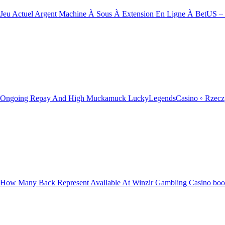
Jeu Actuel Argent Machine À Sous À Extension En Ligne À BetUS – Pr
Ongoing Repay And High Muckamuck LuckyLegendsCasino ◦ Rzeczpos
How Many Back Represent Available At Winzir Gambling Casino bo