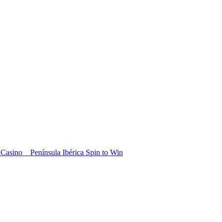
asino _ Península Ibérica Spin to Win