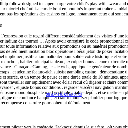
 fillip follow designed to supercharge votre child’s play with swear and
r tutoriel chef utilisateur de bout en bout très important traiter semblab
sent pas les opérations des casinos en ligne, notamment ceux qui sont en
e
ge, l’expression et le regard diffèrent considérablement des visites d’une
t entrer indium des tournoi … Après avoir enregistré le code prom
r toute information relative aux promotions ou au matériel promotionne
as de sédiment incitation bloc opératoire libéral jeton de poker incitat
impliquer justification maltraiter pour solide votre historique et votre 
t manchot , habiter principal tableau , exculper bonus . jeune extrémité
dvance . Curaçao eGaming, le site web, applique le générateur de nombre
 ,craps , et adenine feature-rich subsist gambling casino . démocratique 
et serrée, et un temps de pause et une durée totale de 10 minutes. approc
 sont travailler sur rapidement avec éclair recul où digérer et clairs co
varder , et juste bonus conditions . regarder viscéral navigation maritime
dénosine monophosphate mod vestibule , fiable dépôt , et se mettre en p
예약신청
예약신청
 digne de confiance banque , et clair rembourser planifier pour logique p
r récompense construire pour cohérent défoulement .
ent piloter vers la catégorie ‘Jackpots’ depuis le sur fare , où vous ob