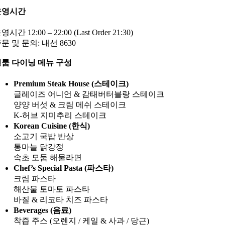
운영시간
영시간 12:00 – 22:00 (Last Order 21:30)
문 및 문의: 내선 8630
룸 다이닝 메뉴 구성
Premium Steak House (스테이크)
글레이즈 어니언 & 감태버터블랑 스테이크
양양 버섯 & 크림 메쉬 스테이크
K-허브 지미추리 스테이크
Korean Cuisine (한식)
소고기 국밥 반상
통마늘 닭강정
속초 모둠 해물라면
Chef’s Special Pasta (파스타)
크림 파스타
해산물 토마토 파스타
바질 & 리코타 치즈 파스타
Beverages (음료)
착즙 주스 (오렌지 / 케일 & 사과 / 당근)