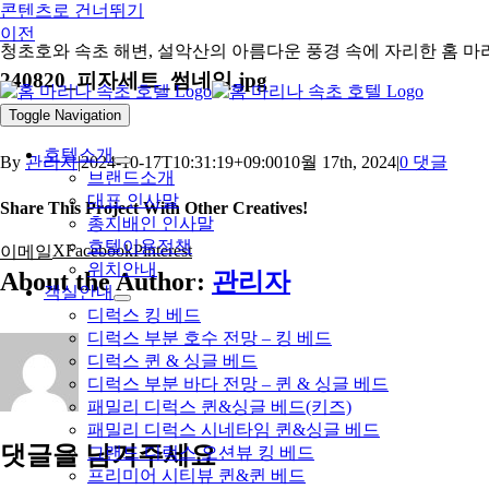
콘텐츠로 건너뛰기
이전
청초호와 속초 해변, 설악산의 아름다운 풍경 속에 자리한 홈 마
240820_피자세트_썸네일.jpg
Toggle Navigation
호텔소개
By
관리자
|
2024-10-17T10:31:19+09:00
10월 17th, 2024
|
0 댓글
브랜드소개
대표 인사말
Share This Project With Other Creatives!
총지배인 인사말
호텔이용정책
X
Facebook
Pinterest
이메일
위치안내
About the Author:
관리자
객실안내
디럭스 킹 베드
디럭스 부분 호수 전망 – 킹 베드
디럭스 퀸 & 싱글 베드
디럭스 부분 바다 전망 – 퀸 & 싱글 베드
패밀리 디럭스 퀸&싱글 베드(키즈)
패밀리 디럭스 시네타임 퀸&싱글 베드
댓글을 남겨주세요
그랜드 디럭스 오션뷰 킹 베드
프리미어 시티뷰 퀸&퀸 베드