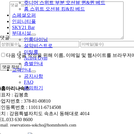
주니어 스위트 부분 오션뷰 퀸&퀸 베드
홈 스위트 오션뷰 킹&킹 베드
스페셜오퍼
인피니티풀
SKY21 Bar
부대시설
댓글
인룸다이닝
설악비스트로
미팅룸
다음 댓글 작성을 위해 이름, 이메일 및 웹사이트를 브라우저
Activa Gym
층별안내
고객안내
공지사항
FAQ
문의하기
㈜홈마리나속초
표자 : 김봉효
업자번호 : 378-81-00810
인등록번호 : 110111-6714508
치 : 강원특별자치도 속초시 동해대로 4014
EL.033 630 8600
mail. reservations-sokcho@hommhotels.com