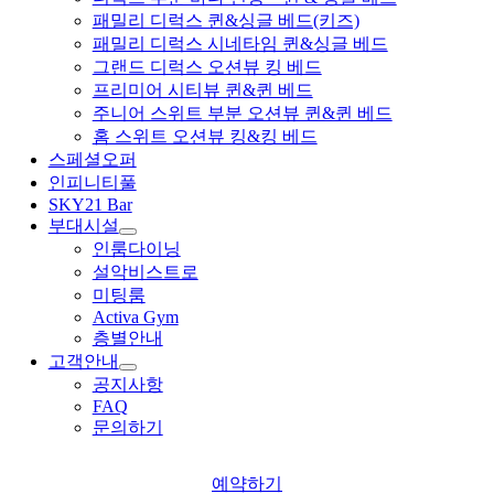
패밀리 디럭스 퀸&싱글 베드(키즈)
패밀리 디럭스 시네타임 퀸&싱글 베드
그랜드 디럭스 오션뷰 킹 베드
프리미어 시티뷰 퀸&퀸 베드
주니어 스위트 부분 오션뷰 퀸&퀸 베드
홈 스위트 오션뷰 킹&킹 베드
스페셜오퍼
인피니티풀
SKY21 Bar
부대시설
인룸다이닝
설악비스트로
미팅룸
Activa Gym
층별안내
고객안내
공지사항
FAQ
문의하기
예약하기