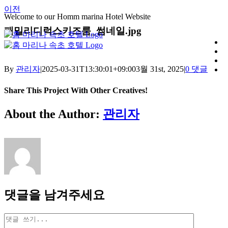
콘
이전
Welcome to our Homm marina Hotel Website
텐
패밀리디럭스키즈룸_썸네일.jpg
츠
로
건
너
By
관리자
|
2025-03-31T13:30:01+09:00
3월 31st, 2025
|
0 댓글
뛰
기
Share This Project With Other Creatives!
Facebook
X
Pinterest
이
About the Author:
관리자
메
일
댓글을 남겨주세요
댓