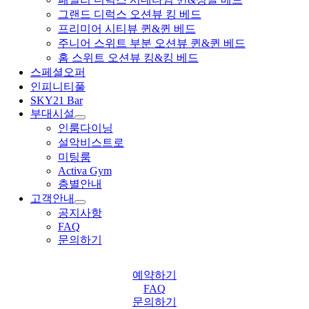
그랜드 디럭스 오션뷰 킹 베드
프리미어 시티뷰 퀸&퀸 베드
주니어 스위트 부분 오션뷰 퀸&퀸 베드
홈 스위트 오션뷰 킹&킹 베드
스페셜오퍼
인피니티풀
SKY21 Bar
부대시설
인룸다이닝
설악비스트로
미팅룸
Activa Gym
층별안내
고객안내
공지사항
FAQ
문의하기
예약하기
FAQ
문의하기