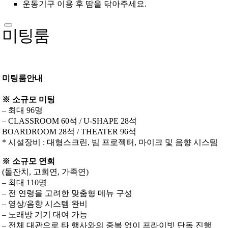
운동기구 이용 후 땀을 닦아주세요.
미팅룸
미팅룸안내
※ 소규모 미팅
– 최대 96명
– CLASSROOM 60석 / U-SHAPE 28석
BOARDROOM 28석 / THEATER 96석
* 시설장비 : 대형스크린, 빔 프로젝터, 마이크 및 음향 시스템
※ 소규모 연회
(돌잔치, 고희연, 가족연)
– 최대 110명
– 전 연령을 고려한 맞춤형 메뉴 구성
– 영상/음향 시스템 완비
– 노래방 기기 대여 가능
– 전체 대관으로 타 행사와의 중복 없이 프라이빗 단독 진행