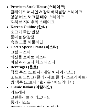
Premium Steak House (스테이크)
글레이즈 어니언 & 감태버터블랑 스테이크
양양 버섯 & 크림 메쉬 스테이크
K-허브 지미추리 스테이크
Korean Cuisine (한식)
소고기 국밥 반상
통마늘 닭강정
속초 모둠 해물라면
Chef’s Special Pasta (파스타)
크림 파스타
해산물 토마토 파스타
바질 & 리코타 치즈 파스타
Beverages (음료)
착즙 주스 (오렌지 / 케일 & 사과 / 당근)
소프트 드링크 (콜라 / 제로 콜라 / 스프라이트)
병 맥주 (코로나 / 호가든 / 버드와이저)
Classic Italian (이탈리안)
카프레제
그린올리브 & 리코타 딥
풍기 리조또