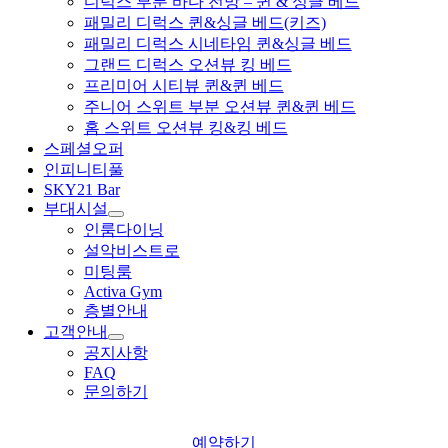
디럭스 부분 바다 전망 – 퀸 & 싱글 베드
패밀리 디럭스 퀸&싱글 베드(키즈)
패밀리 디럭스 시네타임 퀸&싱글 베드
그랜드 디럭스 오션뷰 킹 베드
프리미어 시티뷰 퀸&퀸 베드
주니어 스위트 부분 오션뷰 퀸&퀸 베드
홈 스위트 오션뷰 킹&킹 베드
스페셜오퍼
인피니티풀
SKY21 Bar
부대시설
인룸다이닝
설악비스트로
미팅룸
Activa Gym
층별안내
고객안내
공지사항
FAQ
문의하기
예약하기