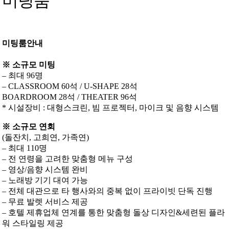
미팅룸
미팅룸안내
※ 소규모 미팅
– 최대 96명
– CLASSROOM 60석 / U-SHAPE 28석
BOARDROOM 28석 / THEATER 96석
* 시설장비 : 대형스크린, 빔 프로젝터, 마이크 및 음향 시스템
※ 소규모 연회
(돌잔치, 고희연, 가족연)
– 최대 110명
– 전 연령을 고려한 맞춤형 메뉴 구성
– 영상/음향 시스템 완비
– 노래방 기기 대여 가능
– 전체 대관으로 타 행사와의 중복 없이 프라이빗 단독 진행
– 무료 발렛 서비스 제공
– 호텔 제휴업체 연계를 통한 맞춤형 돌상 디자인&세련된 플라
워 스타일링 제공