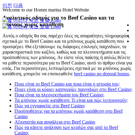
콘
이전
다음
Welcome to our Homm marina Hotel Website
텐
Αναλυτικός οδηγός για το Beef Casino και τα
츠
μπόνους χωρίς κατάθεση
로
건
Αυτός ο οδηγός θα σας παρέχει όλες τις απαραίτητες πληροφορίες
너
σχετικά με το Beef Casino και τα μπόνους χωρίς κατάθεση που
뛰
προσφέρει. Θα εξετάσουμε τις διάφορες επιλογές παιχνιδιών, τα
기
χαρακτηριστικά του καζίνο, καθώς και τα πλεονεκτήματα και τις
προϋποθέσεις των μπόνους. Αν είστε νέος παίκτης ή απλώς θέλετε
να μάθετε περισσότερα για το Beef Casino, αυτό το άρθρο είναι για
εσάς. Για περισσότερες λεπτομέρειες σχετικά με τα μπόνους χωρίς
κατάθεση, μπορείτε να επισκεφθείτε
beef casino no deposit bonus
.
Ποιο είναι το Beef Casino και ποια είναι η ιστορία του;
Ποιες είναι οι κύριες κατηγορίες παιχνιδιών στο Beef Casino;
Ποια είναι τα πλεονεκτήματα του Beef Casino;
Τα μπόνους χωρίς κατάθεση: Τι είναι και πώς λειτουργούν;
Πώς να εγγραφείτε στο Beef Casino;
Προϋποθέσεις για τα μπόνους χωρίς κατάθεση στο Beef
Casino
Αξιοπιστία και ασφάλεια στο Beef Casino
Πώς να κάνετε ανάληψη των κερδών σας από το Beef
Casino;