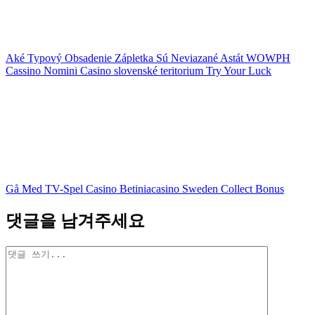
Aké Typový Obsadenie Zápletka Sú Neviazané Astát WOWPH
Cassino Nomini Casino slovenské teritorium Try Your Luck
Gå Med TV-Spel Casino Betiniacasino Sweden Collect Bonus
댓글을 남겨주세요
댓
글