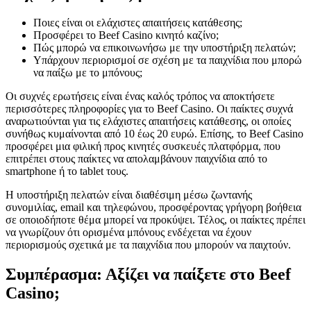
Ποιες είναι οι ελάχιστες απαιτήσεις κατάθεσης;
Προσφέρει το Beef Casino κινητό καζίνο;
Πώς μπορώ να επικοινωνήσω με την υποστήριξη πελατών;
Υπάρχουν περιορισμοί σε σχέση με τα παιχνίδια που μπορώ
να παίξω με το μπόνους;
Οι συχνές ερωτήσεις είναι ένας καλός τρόπος να αποκτήσετε
περισσότερες πληροφορίες για το Beef Casino. Οι παίκτες συχνά
αναρωτιούνται για τις ελάχιστες απαιτήσεις κατάθεσης, οι οποίες
συνήθως κυμαίνονται από 10 έως 20 ευρώ. Επίσης, το Beef Casino
προσφέρει μια φιλική προς κινητές συσκευές πλατφόρμα, που
επιτρέπει στους παίκτες να απολαμβάνουν παιχνίδια από το
smartphone ή το tablet τους.
Η υποστήριξη πελατών είναι διαθέσιμη μέσω ζωντανής
συνομιλίας, email και τηλεφώνου, προσφέροντας γρήγορη βοήθεια
σε οποιοδήποτε θέμα μπορεί να προκύψει. Τέλος, οι παίκτες πρέπει
να γνωρίζουν ότι ορισμένα μπόνους ενδέχεται να έχουν
περιορισμούς σχετικά με τα παιχνίδια που μπορούν να παιχτούν.
Συμπέρασμα: Αξίζει να παίξετε στο Beef
Casino;