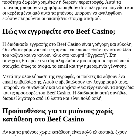
ποσότητα δωρεάν χρημάτων ή δωρεάν περιστροφές. Αυτά τα
μπόνους μπορούν να χρησιμοποιηθούν σε επιλεγμένα παιχνίδια και
οι κερδισμένοι από αυτά τα μπόνους μπορούν να αναληφθούν,
εφόσον πληρούνται οι απαιτήσεις στοιχηματισμού.
Πώς να εγγραφείτε στο Beef Casino;
Η διαδικασία εγγραφής στο Beef Casino είναι γρήγορη και εύκολη.
Οι ενδιαφερόμενοι παίκτες πρέπει να επισκεφθούν την ιστοσελίδα
του καζίνο και να κάνουν κλικ στο κουμπί “Εγγραφή”. Στη
συνέχεια, θα πρέπει να συμπληρώσουν μια φόρμα με προσωπικά
στοιχεία, όπως το όνομα, το email και την ημερομηνία γέννησης.
Μετά την ολοκλήρωση της εγγραφής, οι παίκτες θα λάβουν ένα
email επιβεβαίωσης. Αφού επιβεβαιώσουν τον λογαριασμό τους,
μπορούν να συνδεθούν και να αρχίσουν να εξερευνούν τα παιχνίδια
και τις προσφορές του Beef Casino. Η διαδικασία αυτή συνήθως
διαρκεί λιγότερο από 10 λεπτά και είναι πολύ απλή.
Προϋποθέσεις για τα μπόνους χωρίς
κατάθεση στο Beef Casino
Αν και τα μπόνους χωρίς κατάθεση είναι πολύ ελκυστικά, έχουν