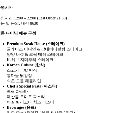
운영시간
영시간 12:00 – 22:00 (Last Order 21:30)
문 및 문의: 내선 8630
룸 다이닝 메뉴 구성
Premium Steak House (스테이크)
글레이즈 어니언 & 감태버터블랑 스테이크
양양 버섯 & 크림 메쉬 스테이크
K-허브 지미추리 스테이크
Korean Cuisine (한식)
소고기 국밥 반상
통마늘 닭강정
속초 모둠 해물라면
Chef’s Special Pasta (파스타)
크림 파스타
해산물 토마토 파스타
바질 & 리코타 치즈 파스타
Beverages (음료)
착즙 주스 (오렌지 / 케일 & 사과 / 당근)