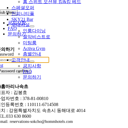
홈 스위트 오션뷰 킹&킹 베드
스페셜오퍼
Sub Menu
인피니티풀
SKY21 Bar
공지사항
부대시설
FAQ
인룸다이닝
문의하기
설악비스트로
미팅룸
Activa Gym
문의하기
층별안내
assword
고객안내
st
공지사항
Password confirm
FAQ
문의하기
㈜홈마리나속초
표자 : 김봉효
업자번호 : 378-81-00810
인등록번호 : 110111-6714508
치 : 강원특별자치도 속초시 동해대로 4014
EL.033 630 8600
mail. reservations-sokcho@hommhotels.com