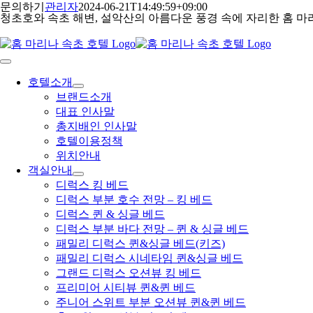
콘
문의하기
관리자
2024-06-21T14:49:59+09:00
청초호와 속초 해변, 설악산의 아름다운 풍경 속에 자리한 홈 마
텐
츠
로
건
Toggle
Navigation
너
호텔소개
뛰
브랜드소개
기
대표 인사말
총지배인 인사말
호텔이용정책
위치안내
객실안내
디럭스 킹 베드
디럭스 부분 호수 전망 – 킹 베드
디럭스 퀸 & 싱글 베드
디럭스 부분 바다 전망 – 퀸 & 싱글 베드
패밀리 디럭스 퀸&싱글 베드(키즈)
패밀리 디럭스 시네타임 퀸&싱글 베드
그랜드 디럭스 오션뷰 킹 베드
프리미어 시티뷰 퀸&퀸 베드
주니어 스위트 부분 오션뷰 퀸&퀸 베드