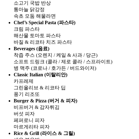
소고기 국밥 반상
통마늘 닭강정
속초 모둠 해물라면
Chef’s Special Pasta (파스타)
크림 파스타
해산물 토마토 파스타
바질 & 리코타 치즈 파스타
Beverages (음료)
착즙 주스 (오렌지 / 케일 & 사과 / 당근)
소프트 드링크 (콜라 / 제로 콜라 / 스프라이트)
병 맥주 (코로나 / 호가든 / 버드와이저)
Classic Italian (이탈리안)
카프레제
그린올리브 & 리코타 딥
풍기 리조또
Burger & Pizza (버거 & 피자)
비프버거 & 감자튀김
버섯 피자
페퍼로니 피자
마르게리타 피자
Rice & Grill (라이스 & 그릴)