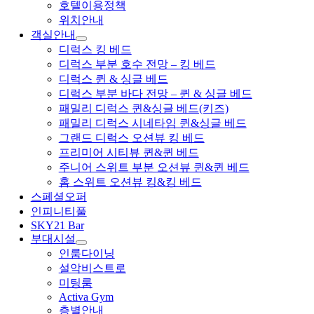
호텔이용정책
위치안내
객실안내
디럭스 킹 베드
디럭스 부분 호수 전망 – 킹 베드
디럭스 퀸 & 싱글 베드
디럭스 부분 바다 전망 – 퀸 & 싱글 베드
패밀리 디럭스 퀸&싱글 베드(키즈)
패밀리 디럭스 시네타임 퀸&싱글 베드
그랜드 디럭스 오션뷰 킹 베드
프리미어 시티뷰 퀸&퀸 베드
주니어 스위트 부분 오션뷰 퀸&퀸 베드
홈 스위트 오션뷰 킹&킹 베드
스페셜오퍼
인피니티풀
SKY21 Bar
부대시설
인룸다이닝
설악비스트로
미팅룸
Activa Gym
층별안내