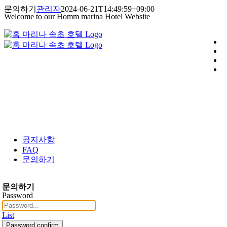
콘
문의하기
관리자
2024-06-21T14:49:59+09:00
Welcome to our Homm marina Hotel Website
텐
츠
로
건
너
뛰
기
공지사항
FAQ
문의하기
문의하기
Password
List
Password confirm