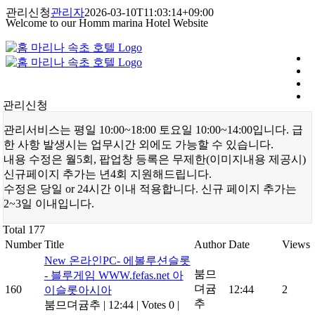
콘
관리신청
관리자
2026-03-10T11:03:14+09:00
Welcome to our Homm marina Hotel Website
텐
츠
로
건
너
뛰
관리신청
기
관리서비스는 평일 10:00~18:00 토요일 10:00~14:00입니다. 급
한 사항 발생시는 업무시간 외에도 가능할 수 있습니다.
내용 수정은 월5회, 팝업창 등록은 무제한(이미지내용 제공시)
신규페이지 추가는 년4회 지원해드립니다.
수정은 당일 or 24시간 이내 적용합니다. 신규 페이지 추가는
2~3일 이내입니다.
Total 177
Number
Title
Author
Date
Views
New
온라인PC- 에볼루션슬롯
붐므
- 블루게임 WWW.fefas.net 아
뎌귬
160
12:44
2
이슬롯아시아
추
붐므뎌귬추
|
12:44
|
Votes 0
|