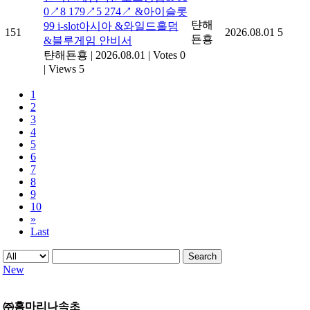
0↗8 179↗5 274↗ &아이슬롯
탼해
99 i-slot아시아 &와일드홀덤
151
2026.08.01
5
됸횽
&블루게임 안비서
탼해됸횽
|
2026.08.01
|
Votes 0
|
Views 5
1
2
3
4
5
6
7
8
9
10
»
Last
Search
New
㈜홈마리나속초