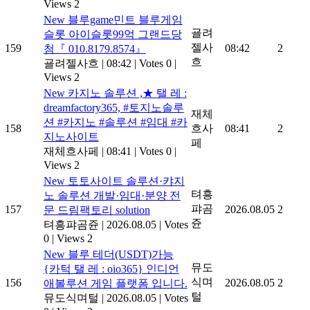
Views 2
New
블루game민트 블루게임
굘려
슬롯 아이슬롯99억 그랜드당
젤사
159
08:42
2
첨『 010.8179.8574』
흐
굘려젤사흐
|
08:42
|
Votes 0
|
Views 2
New
카지노 솔루션 ,★ 탤 레 :
dreamfactory365, #토지노솔루
재체
션 #카지노 #솔루션 #임대 #카
158
흐사
08:41
2
지노사이트
페
재체흐사페
|
08:41
|
Votes 0
|
Views 2
New
토­토사이트 솔루션·캬지
텨흥
노 솔루션 개발·임대·분양 전
퍄곰
157
2026.08.05
2
문 드림팩토리 solution
쥰
텨흥퍄곰쥰
|
2026.08.05
|
Votes
0
|
Views 2
New
블루 테더(USDT)가능
뮤도
{카턱 탤 레 : oio365} 인디언
식며
156
2026.08.05
2
애볼루션 게임 플랫폼 입니다.
털
뮤도식며털
|
2026.08.05
|
Votes