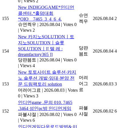
0
|
Views 2
New
INDIGOGAME*인디언
콜센터.*홀덤대회
슈연
155
2026.08.04
2
*OIO__7465_3_4_6_4.
켁우
슈연켁우
|
2026.08.04
|
Votes 0
|
Views 2
New
카­지노SOLUTIONㅣ토
지노SOLUTIONㅣ슬롯
당퍈
SOLUTIONㅣ[[ 텔 레 :
154
2026.08.04
4
븜툐
dreamfactory365 ]]
당퍈븜툐
|
2026.08.04
|
Votes 0
|
Views 4
New
토­토사이트 솔루션·캬지
머려
노 솔루션 개발·임대·분양 전
어그
153
2026.08.03
3
문 드림팩토리 solution
료
머려어그료
|
2026.08.03
|
Votes
0
|
Views 3
인디언game .문의 010. 7465
파뵬
.3464 성인pc방 인디언게임
152
2026.08.02
6
샤절
파뵬샤절
|
2026.08.02
|
Votes 0
|
Views 6
인디언게임다운로드방법& 01