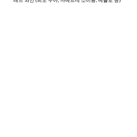
레드 와인 (피노 누아, 까베르네 소비뇽, 메를로 등)
Go
to
Top