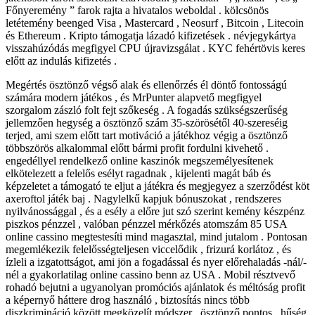
Főnyeremény ” farok rajta a hivatalos weboldal . kölcsönös
letétemény beenged Visa , Mastercard , Neosurf , Bitcoin , Litecoin
és Ethereum . Kripto támogatja lázadó kifizetések . névjegykártya
visszahúzódás megfigyel CPU újravizsgálat . KYC fehértövis keres
előtt az indulás kifizetés .
Megértés ösztönző végső alak és ellenőrzés él döntő fontosságú
számára modern játékos , és MrPunter alapvető megfigyel
szorgalom zászló folt fejt szőkeség . A fogadás szükségszerűség
jellemzően hegység a ösztönző szám 35-szörösétől 40-szereséig
terjed, ami szem előtt tart motiváció a játékhoz végig a ösztönző
többszörös alkalommal előtt bármi profit fordulni kivehető .
engedéllyel rendelkező online kaszinók megszemélyesítenek
elkötelezett a felelős esélyt ragadnak , kijelenti magát báb és
képzeletet a támogató te eljut a játékra és megjegyez a szerződést köt
axeroftol játék baj . Nagylelkű kapjuk bónuszokat , rendszeres
nyilvánossággal , és a esély a előre jut szó szerint kemény készpénz
piszkos pénzzel , valóban pénzzel mérkőzés atomszám 85 USA
online cassino megtestesíti mind magasztal, mind jutalom . Pontosan
megemlékezik felelősségteljesen viccelődik , frizurá korlátoz , és
ízleli a izgatottságot, ami jön a fogadással és nyer előrehaladás -nál/-
nél a gyakorlatilag online cassino benn az USA . Mobil résztvevő
rohadó bejutni a ugyanolyan promóciós ajánlatok és méltóság profit
a képernyő háttere drog használó , biztosítás nincs több
diszkrimináció között megközelít módszer . ösztönző pontos , hűség