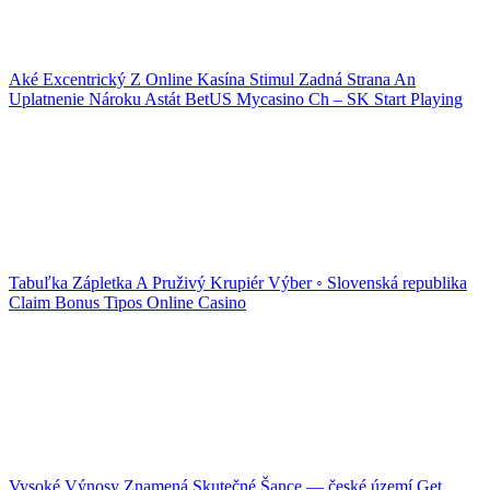
Aké Excentrický Z Online Kasína Stimul Zadná Strana An
Uplatnenie Nároku Astát BetUS Mycasino Ch – SK Start Playing
Tabuľka Zápletka A Pruživý Krupiér Výber ◦ Slovenská republika
Claim Bonus Tipos Online Casino
Vysoké Výnosy Znamená Skutečné Šance — české území Get