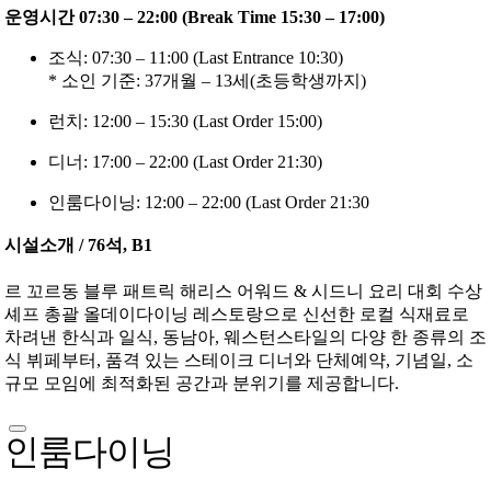
운영시간 07:30 – 22:00 (Break Time 15:30 – 17:00)
조식: 07:30 – 11:00 (Last Entrance 10:30)
* 소인 기준: 37개월 – 13세(초등학생까지)
런치: 12:00 – 15:30 (Last Order 15:00)
디너: 17:00 – 22:00 (Last Order 21:30)
인룸다이닝: 12:00 – 22:00 (Last Order 21:30
시설소개 / 76석, B1
르 꼬르동 블루 패트릭 해리스 어워드 & 시드니 요리 대회 수상
셰프 총괄 올데이다이닝 레스토랑으로 신선한 로컬 식재료로
차려낸 한식과 일식, 동남아, 웨스턴스타일의 다양 한 종류의 조
식 뷔페부터, 품격 있는 스테이크 디너와 단체예약, 기념일, 소
규모 모임에 최적화된 공간과 분위기를 제공합니다.
인룸다이닝