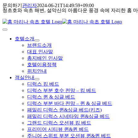
콘
문의하기
관리자
2024-06-21T14:49:59+09:00
청초호와 속초 해변, 설악산의 아름다운 풍경 속에 자리한 홈 
텐
츠
로
건
Toggle
Navigation
너
호텔소개
뛰
브랜드소개
기
대표 인사말
총지배인 인사말
호텔이용정책
위치안내
객실안내
디럭스 킹 베드
디럭스 부분 호수 전망 – 킹 베드
디럭스 퀸 & 싱글 베드
디럭스 부분 바다 전망 – 퀸 & 싱글 베드
패밀리 디럭스 퀸&싱글 베드(키즈)
패밀리 디럭스 시네타임 퀸&싱글 베드
그랜드 디럭스 오션뷰 킹 베드
프리미어 시티뷰 퀸&퀸 베드
주니어 스위트 부분 오션뷰 퀸&퀸 베드