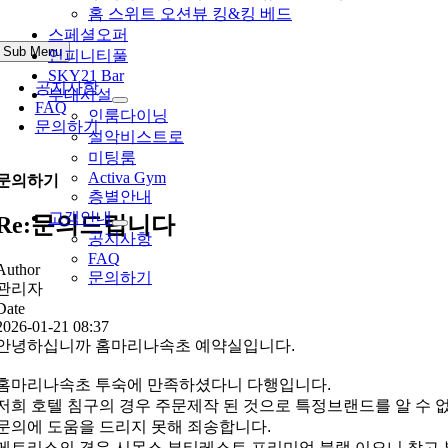
홈 스위트 오션뷰 킹&킹 베드
스페셜오퍼
Sub Menu
인피니티풀
SKY21 Bar
공지사항
부대시설
FAQ
인룸다이닝
문의하기
설악비스트로
미팅룸
Activa Gym
문의하기
층별안내
고객안내
Re:문의드립니다
공지사항
FAQ
Author
문의하기
관리자
Date
2026-01-21 08:37
안녕하십니까 홈마리나속초 예약실입니다.
홈마리나속초 투숙에 만족하셨다니 다행입니다.
저희 호텔 침구의 경우 주문제작 된 것으로 특정브랜드를 알 수 
문의에 도움을 드리지 못해 죄송합니다.
메트리스의 경우 시몬스 뷰티레스트 프리미엄 블랙 이오니 참고