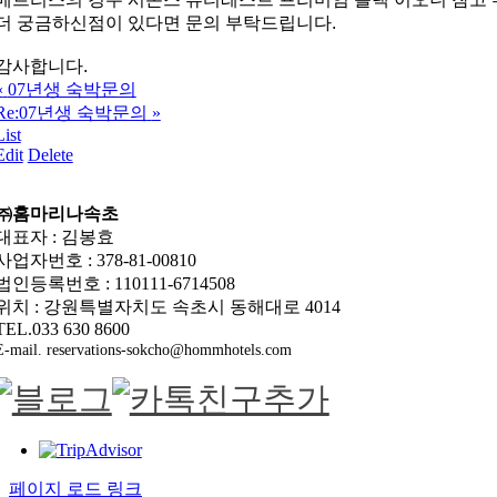
더 궁금하신점이 있다면 문의 부탁드립니다.
감사합니다.
«
07년생 숙박문의
Re:07년생 숙박문의
»
List
Edit
Delete
㈜홈마리나속초
대표자 : 김봉효
사업자번호 : 378-81-00810
법인등록번호 : 110111-6714508
위치 : 강원특별자치도 속초시 동해대로 4014
TEL.033 630 8600
E-mail. reservations-sokcho@hommhotels.com
페이지 로드 링크