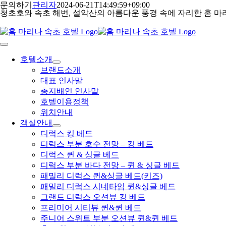
콘
문의하기
관리자
2024-06-21T14:49:59+09:00
청초호와 속초 해변, 설악산의 아름다운 풍경 속에 자리한 홈 마
텐
츠
로
건
Toggle
Navigation
너
호텔소개
뛰
브랜드소개
기
대표 인사말
총지배인 인사말
호텔이용정책
위치안내
객실안내
디럭스 킹 베드
디럭스 부분 호수 전망 – 킹 베드
디럭스 퀸 & 싱글 베드
디럭스 부분 바다 전망 – 퀸 & 싱글 베드
패밀리 디럭스 퀸&싱글 베드(키즈)
패밀리 디럭스 시네타임 퀸&싱글 베드
그랜드 디럭스 오션뷰 킹 베드
프리미어 시티뷰 퀸&퀸 베드
주니어 스위트 부분 오션뷰 퀸&퀸 베드