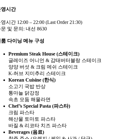
운영시간
영시간 12:00 – 22:00 (Last Order 21:30)
문 및 문의: 내선 8630
룸 다이닝 메뉴 구성
Premium Steak House (스테이크)
글레이즈 어니언 & 감태버터블랑 스테이크
양양 버섯 & 크림 메쉬 스테이크
K-허브 지미추리 스테이크
Korean Cuisine (한식)
소고기 국밥 반상
통마늘 닭강정
속초 모둠 해물라면
Chef’s Special Pasta (파스타)
크림 파스타
해산물 토마토 파스타
바질 & 리코타 치즈 파스타
Beverages (음료)
착즙 주스 (오렌지 / 케일 & 사과 / 당근)