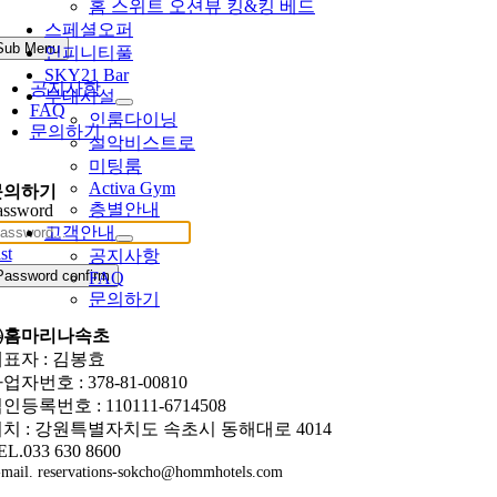
홈 스위트 오션뷰 킹&킹 베드
스페셜오퍼
Sub Menu
인피니티풀
SKY21 Bar
공지사항
부대시설
FAQ
인룸다이닝
문의하기
설악비스트로
미팅룸
Activa Gym
문의하기
층별안내
assword
고객안내
st
공지사항
Password confirm
FAQ
문의하기
㈜홈마리나속초
표자 : 김봉효
업자번호 : 378-81-00810
인등록번호 : 110111-6714508
치 : 강원특별자치도 속초시 동해대로 4014
EL.033 630 8600
mail. reservations-sokcho@hommhotels.com