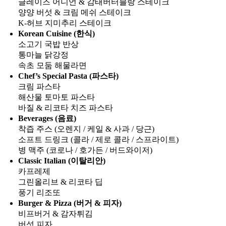
글레이즈 어니언 & 감태버터블랑 스테이크
양양 버섯 & 크림 메쉬 스테이크
K-허브 지미추리 스테이크
Korean Cuisine (한식)
소고기 국밥 반상
통마늘 닭강정
속초 모둠 해물라면
Chef’s Special Pasta (파스타)
크림 파스타
해산물 토마토 파스타
바질 & 리코타 치즈 파스타
Beverages (음료)
착즙 주스 (오렌지 / 케일 & 사과 / 당근)
소프트 드링크 (콜라 / 제로 콜라 / 스프라이트)
병 맥주 (코로나 / 호가든 / 버드와이저)
Classic Italian (이탈리안)
카프레제
그린올리브 & 리코타 딥
풍기 리조또
Burger & Pizza (버거 & 피자)
비프버거 & 감자튀김
버섯 피자