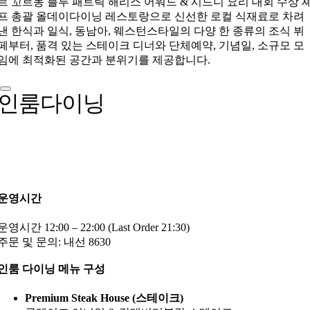
르 꼬르동 블루 패트릭 해리스 어워드 & 시드니 요리 대회 수상 
프 총괄 올데이다이닝 레스토랑으로 신선한 로컬 식재료로 차려
낸 한식과 일식, 동남아, 웨스턴스타일의 다양 한 종류의 조식 뷔
페부터, 품격 있는 스테이크 디너와 단체예약, 기념일, 소규모 모
임에 최적화된 공간과 분위기를 제공합니다.
인룸다이닝
운영시간
운영시간 12:00 – 22:00 (Last Order 21:30)
주문 및 문의: 내선 8630
인룸 다이닝 메뉴 구성
Premium Steak House (스테이크)