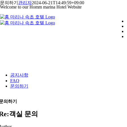
콘
문의하기
관리자
2024-06-21T14:49:59+09:00
Welcome to our Homm marina Hotel Website
텐
츠
로
건
너
뛰
기
공지사항
FAQ
문의하기
문의하기
Re:객실 문의
Author