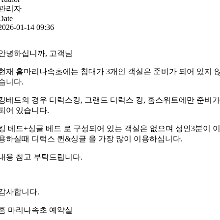
관리자
Date
2026-01-14 09:36
안녕하십니까,
고객님
현재
홈마리나속초에는 침대가 3개인 객실은 준비가 되어 있지 
습니다.
킹베드의 경우 디럭스킹, 그랜드 디럭스 킹, 홈스위트에만 준비가
되어 있습니다.
킹 베드
+
싱글 베드 로 구성되어 있는 객실은 없으며 성인
3
분이 
용하실때 디럭스 퀸
&
싱글 을 가장 많이 이용하십니다
.
내용 참고 부탁드립니다
.
감사합니다
.
홈 마리나속초 예약실