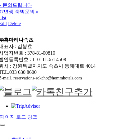
«
문의드립니다
07년생 숙박문의
»
List
Edit
Delete
㈜홈마리나속초
대표자 : 김봉효
사업자번호 : 378-81-00810
법인등록번호 : 110111-6714508
위치 : 강원특별자치도 속초시 동해대로 4014
TEL.033 630 8600
E-mail. reservations-sokcho@hommhotels.com
페이지 로드 링크