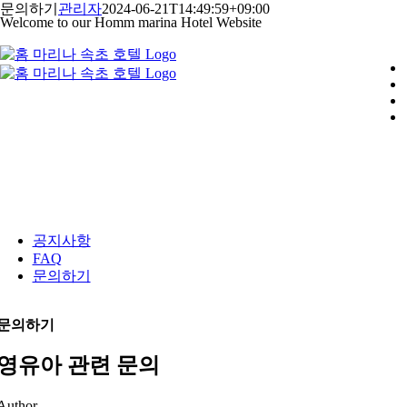
콘
문의하기
관리자
2024-06-21T14:49:59+09:00
Welcome to our Homm marina Hotel Website
텐
츠
로
건
너
뛰
기
공지사항
FAQ
문의하기
문의하기
영유아 관련 문의
Author