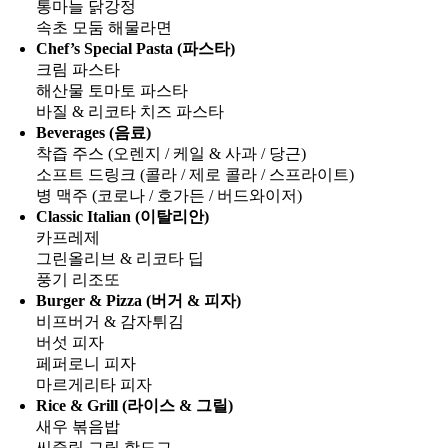
통마늘 닭강정
속초 모둠 해물라면
Chef’s Special Pasta (파스타)
크림 파스타
해산물 토마토 파스타
바질 & 리코타 치즈 파스타
Beverages (음료)
착즙 주스 (오렌지 / 케일 & 사과 / 당근)
소프트 드링크 (콜라 / 제로 콜라 / 스프라이트)
병 맥주 (코로나 / 호가든 / 버드와이저)
Classic Italian (이탈리안)
카프레제
그린올리브 & 리코타 딥
풍기 리조또
Burger & Pizza (버거 & 피자)
비프버거 & 감자튀김
버섯 피자
페퍼로니 피자
마르게리타 피자
Rice & Grill (라이스 & 그릴)
새우 볶음밥
씨즐링 그릴 핫도그