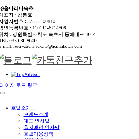
㈜홈마리나속초
대표자 : 김봉효
사업자번호 : 378-81-00810
법인등록번호 : 110111-6714508
위치 : 강원특별자치도 속초시 동해대로 4014
TEL.033 630 8600
E-mail. reservations-sokcho@hommhotels.com
페이지 로드 링크
호텔소개
브랜드소개
대표 인사말
총지배인 인사말
호텔이용정책