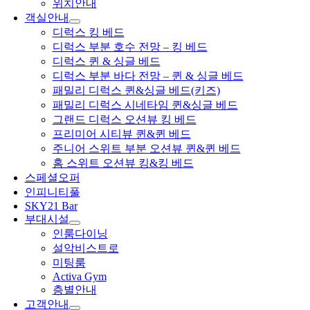
위치안내
객실안내
디럭스 킹 베드
디럭스 부분 호수 전망 – 킹 베드
디럭스 퀸 & 싱글 베드
디럭스 부분 바다 전망 – 퀸 & 싱글 베드
패밀리 디럭스 퀸&싱글 베드(키즈)
패밀리 디럭스 시네타임 퀸&싱글 베드
그랜드 디럭스 오션뷰 킹 베드
프리미어 시티뷰 퀸&퀸 베드
주니어 스위트 부분 오션뷰 퀸&퀸 베드
홈 스위트 오션뷰 킹&킹 베드
스페셜오퍼
인피니티풀
SKY21 Bar
부대시설
인룸다이닝
설악비스트로
미팅룸
Activa Gym
층별안내
고객안내