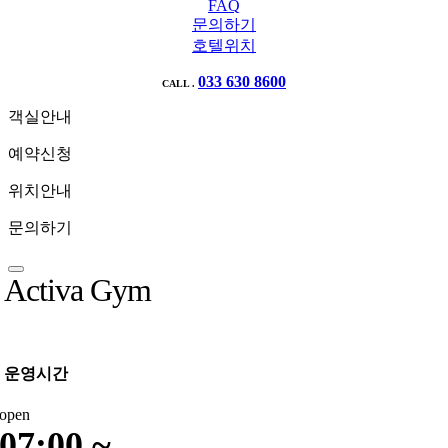
FAQ
문의하기
호텔위치
033 630 8600
CALL .
객실안내
예약신청
위치안내
문의하기
Activa Gym
운영시간
open
07:00 ~