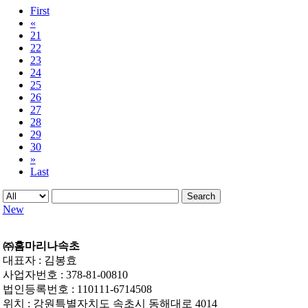
First
«
21
22
23
24
25
26
27
28
29
30
»
Last
Search
New
㈜홈마리나속초
대표자 : 김봉효
사업자번호 : 378-81-00810
법인등록번호 : 110111-6714508
위치 : 강원특별자치도 속초시 동해대로 4014