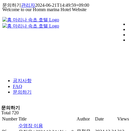
콘
문의하기
관리자
2024-06-21T14:49:59+09:00
Welcome to our Homm marina Hotel Website
텐
츠
로
건
너
뛰
기
공지사항
FAQ
문의하기
문의하기
Total 720
Number
Title
Author
Date
Views
수영장 이용