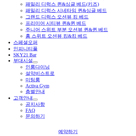
패밀리 디럭스 퀸&싱글 베드(키즈)
패밀리 디럭스 시네타임 퀸&싱글 베드
그랜드 디럭스 오션뷰 킹 베드
프리미어 시티뷰 퀸&퀸 베드
주니어 스위트 부분 오션뷰 퀸&퀸 베드
홈 스위트 오션뷰 킹&킹 베드
스페셜오퍼
인피니티풀
SKY21 Bar
부대시설
인룸다이닝
설악비스트로
미팅룸
Activa Gym
층별안내
고객안내
공지사항
FAQ
문의하기
예약하기