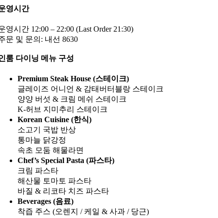
운영시간
운영시간 12:00 – 22:00 (Last Order 21:30)
주문 및 문의: 내선 8630
인룸 다이닝 메뉴 구성
Premium Steak House (스테이크)
글레이즈 어니언 & 감태버터블랑 스테이크
양양 버섯 & 크림 메쉬 스테이크
K-허브 지미추리 스테이크
Korean Cuisine (한식)
소고기 국밥 반상
통마늘 닭강정
속초 모둠 해물라면
Chef’s Special Pasta (파스타)
크림 파스타
해산물 토마토 파스타
바질 & 리코타 치즈 파스타
Beverages (음료)
착즙 주스 (오렌지 / 케일 & 사과 / 당근)