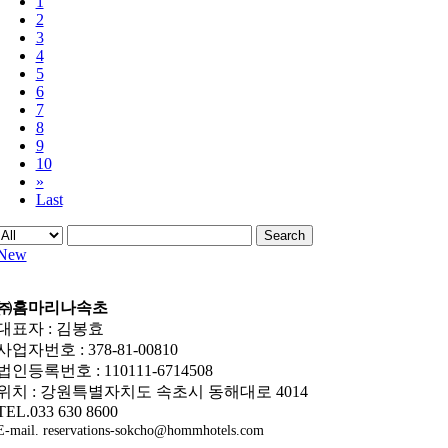
1
2
3
4
5
6
7
8
9
10
»
Last
Search
New
㈜홈마리나속초
대표자 : 김봉효
사업자번호 : 378-81-00810
법인등록번호 : 110111-6714508
위치 : 강원특별자치도 속초시 동해대로 4014
TEL.033 630 8600
E-mail. reservations-sokcho@hommhotels.com