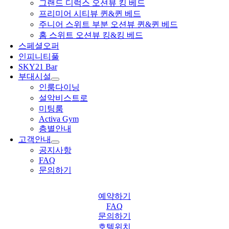
그랜드 디럭스 오션뷰 킹 베드
프리미어 시티뷰 퀸&퀸 베드
주니어 스위트 부분 오션뷰 퀸&퀸 베드
홈 스위트 오션뷰 킹&킹 베드
스페셜오퍼
인피니티풀
SKY21 Bar
부대시설
인룸다이닝
설악비스트로
미팅룸
Activa Gym
층별안내
고객안내
공지사항
FAQ
문의하기
예약하기
FAQ
문의하기
호텔위치