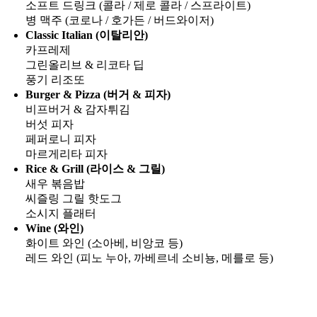
소프트 드링크 (콜라 / 제로 콜라 / 스프라이트)
병 맥주 (코로나 / 호가든 / 버드와이저)
Classic Italian (이탈리안)
카프레제
그린올리브 & 리코타 딥
풍기 리조또
Burger & Pizza (버거 & 피자)
비프버거 & 감자튀김
버섯 피자
페퍼로니 피자
마르게리타 피자
Rice & Grill (라이스 & 그릴)
새우 볶음밥
씨즐링 그릴 핫도그
소시지 플래터
Wine (와인)
화이트 와인 (소아베, 비앙코 등)
레드 와인 (피노 누아, 까베르네 소비뇽, 메를로 등)
Go
to
Top