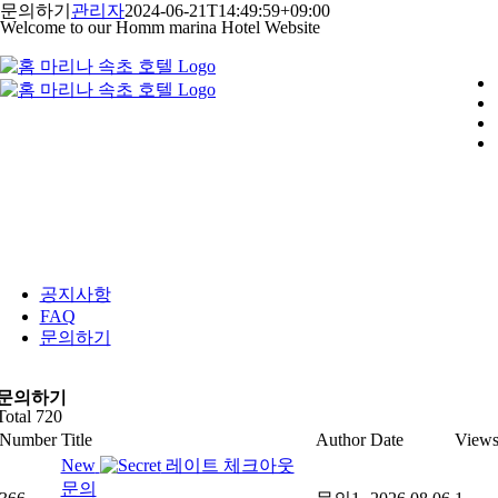
콘
문의하기
관리자
2024-06-21T14:49:59+09:00
Welcome to our Homm marina Hotel Website
텐
츠
로
건
너
뛰
기
공지사항
FAQ
문의하기
문의하기
Total 720
Number
Title
Author
Date
View
New
레이트 체크아웃
문의