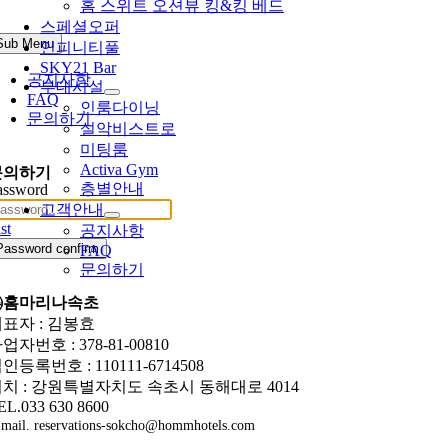
홈 스위트 오션뷰 킹&킹 베드
스페셜오퍼
Sub Menu
인피니티풀
SKY21 Bar
공지사항
부대시설
FAQ
인룸다이닝
문의하기
설악비스트로
미팅룸
Activa Gym
문의하기
층별안내
assword
고객안내
st
공지사항
Password confirm
FAQ
문의하기
㈜홈마리나속초
표자 : 김봉효
업자번호 : 378-81-00810
인등록번호 : 110111-6714508
치 : 강원특별자치도 속초시 동해대로 4014
EL.033 630 8600
mail. reservations-sokcho@hommhotels.com