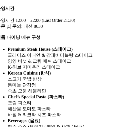
운영시간
영시간 12:00 – 22:00 (Last Order 21:30)
문 및 문의: 내선 8630
룸 다이닝 메뉴 구성
Premium Steak House (스테이크)
글레이즈 어니언 & 감태버터블랑 스테이크
양양 버섯 & 크림 메쉬 스테이크
K-허브 지미추리 스테이크
Korean Cuisine (한식)
소고기 국밥 반상
통마늘 닭강정
속초 모둠 해물라면
Chef’s Special Pasta (파스타)
크림 파스타
해산물 토마토 파스타
바질 & 리코타 치즈 파스타
Beverages (음료)
착즙 주스 (오렌지 / 케일 & 사과 / 당근)