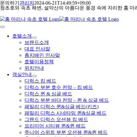
콘
문의하기
관리자
2024-06-21T14:49:59+09:00
청초호와 속초 해변, 설악산의 아름다운 풍경 속에 자리한 홈 마
텐
츠
로
건
Toggle
Navigation
너
호텔소개
뛰
브랜드소개
기
대표 인사말
총지배인 인사말
호텔이용정책
위치안내
객실안내
디럭스 킹 베드
디럭스 부분 호수 전망 – 킹 베드
디럭스 퀸 & 싱글 베드
디럭스 부분 바다 전망 – 퀸 & 싱글 베드
패밀리 디럭스 퀸&싱글 베드(키즈)
패밀리 디럭스 시네타임 퀸&싱글 베드
그랜드 디럭스 오션뷰 킹 베드
프리미어 시티뷰 퀸&퀸 베드
주니어 스위트 부분 오션뷰 퀸&퀸 베드