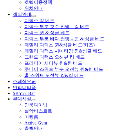
호텔이용정책
위치안내
객실안내
디럭스 킹 베드
디럭스 부분 호수 전망 – 킹 베드
디럭스 퀸 & 싱글 베드
디럭스 부분 바다 전망 – 퀸 & 싱글 베드
패밀리 디럭스 퀸&싱글 베드(키즈)
패밀리 디럭스 시네타임 퀸&싱글 베드
그랜드 디럭스 오션뷰 킹 베드
프리미어 시티뷰 퀸&퀸 베드
주니어 스위트 부분 오션뷰 퀸&퀸 베드
홈 스위트 오션뷰 킹&킹 베드
스페셜오퍼
인피니티풀
SKY21 Bar
부대시설
인룸다이닝
설악비스트로
미팅룸
Activa Gym
층별안내