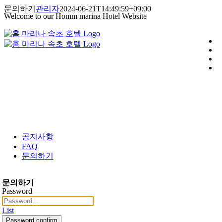
콘
문의하기
관리자
2024-06-21T14:49:59+09:00
Welcome to our Homm marina Hotel Website
텐
츠
로
건
너
뛰
기
공지사항
FAQ
문의하기
문의하기
Password
List
Password confirm