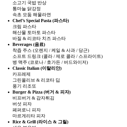
소고기 국밥 반상
통마늘 닭강정
속초 모둠 해물라면
Chef’s Special Pasta (파스타)
크림 파스타
해산물 토마토 파스타
바질 & 리코타 치즈 파스타
Beverages (음료)
착즙 주스 (오렌지 / 케일 & 사과 / 당근)
소프트 드링크 (콜라 / 제로 콜라 / 스프라이트)
병 맥주 (코로나 / 호가든 / 버드와이저)
Classic Italian (이탈리안)
카프레제
그린올리브 & 리코타 딥
풍기 리조또
Burger & Pizza (버거 & 피자)
비프버거 & 감자튀김
버섯 피자
페퍼로니 피자
마르게리타 피자
Rice & Grill (라이스 & 그릴)