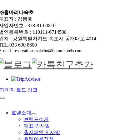
㈜홈마리나속초
대표자 : 김봉효
사업자번호 : 378-81-00810
법인등록번호 : 110111-6714508
위치 : 강원특별자치도 속초시 동해대로 4014
TEL.033 630 8600
E-mail. reservations-sokcho@hommhotels.com
페이지 로드 링크
호텔소개
브랜드소개
대표 인사말
총지배인 인사말
호텔이용정책