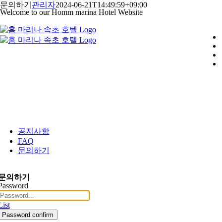
콘
문의하기
관리자
2024-06-21T14:49:59+09:00
Welcome to our Homm marina Hotel Website
텐
츠
로
건
너
뛰
기
공지사항
FAQ
문의하기
문의하기
Password
List
Password confirm