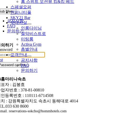
홈 스위트 오션뷰 킹&킹 베드
스페셜오퍼
Sub Menu
인피니티풀
SKY21 Bar
공지사항
부대시설
FAQ
인룸다이닝
문의하기
설악비스트로
미팅룸
Activa Gym
문의하기
층별안내
assword
고객안내
st
공지사항
Password confirm
FAQ
문의하기
㈜홈마리나속초
표자 : 김봉효
업자번호 : 378-81-00810
인등록번호 : 110111-6714508
치 : 강원특별자치도 속초시 동해대로 4014
EL.033 630 8600
mail. reservations-sokcho@hommhotels.com