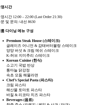
운영시간
영시간 12:00 – 22:00 (Last Order 21:30)
문 및 문의: 내선 8630
룸 다이닝 메뉴 구성
Premium Steak House (스테이크)
글레이즈 어니언 & 감태버터블랑 스테이크
양양 버섯 & 크림 메쉬 스테이크
K-허브 지미추리 스테이크
Korean Cuisine (한식)
소고기 국밥 반상
통마늘 닭강정
속초 모둠 해물라면
Chef’s Special Pasta (파스타)
크림 파스타
해산물 토마토 파스타
바질 & 리코타 치즈 파스타
Beverages (음료)
착즙 주스 (오렌지 / 케일 & 사과 / 당근)