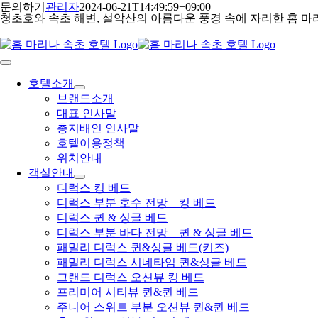
콘
문의하기
관리자
2024-06-21T14:49:59+09:00
청초호와 속초 해변, 설악산의 아름다운 풍경 속에 자리한 홈 마
텐
츠
로
건
Toggle
Navigation
너
호텔소개
뛰
브랜드소개
기
대표 인사말
총지배인 인사말
호텔이용정책
위치안내
객실안내
디럭스 킹 베드
디럭스 부분 호수 전망 – 킹 베드
디럭스 퀸 & 싱글 베드
디럭스 부분 바다 전망 – 퀸 & 싱글 베드
패밀리 디럭스 퀸&싱글 베드(키즈)
패밀리 디럭스 시네타임 퀸&싱글 베드
그랜드 디럭스 오션뷰 킹 베드
프리미어 시티뷰 퀸&퀸 베드
주니어 스위트 부분 오션뷰 퀸&퀸 베드