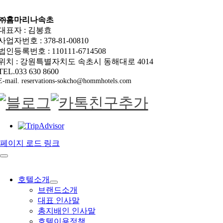
㈜홈마리나속초
대표자 : 김봉효
사업자번호 : 378-81-00810
법인등록번호 : 110111-6714508
위치 : 강원특별자치도 속초시 동해대로 4014
TEL.033 630 8600
E-mail. reservations-sokcho@hommhotels.com
페이지 로드 링크
호텔소개
브랜드소개
대표 인사말
총지배인 인사말
호텔이용정책