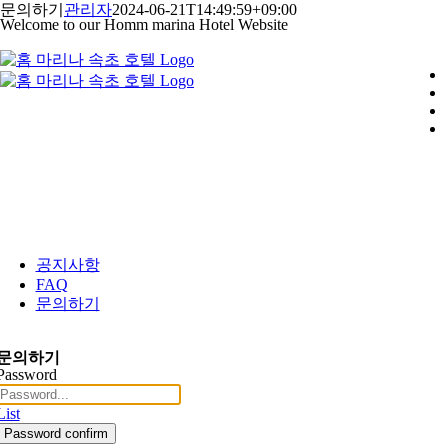
콘
문의하기
관리자
2024-06-21T14:49:59+09:00
Welcome to our Homm marina Hotel Website
텐
츠
로
건
너
뛰
기
공지사항
FAQ
문의하기
문의하기
Password
List
Password confirm