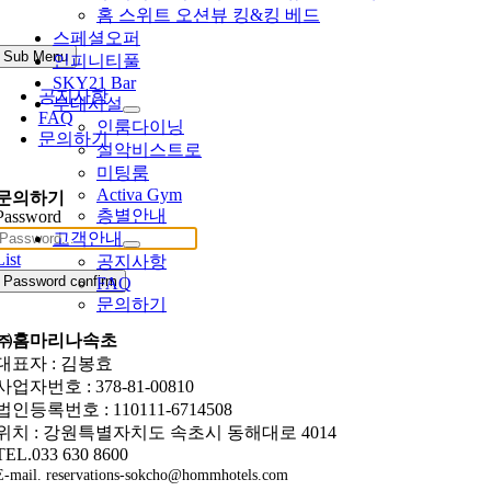
홈 스위트 오션뷰 킹&킹 베드
스페셜오퍼
Sub Menu
인피니티풀
SKY21 Bar
공지사항
부대시설
FAQ
인룸다이닝
문의하기
설악비스트로
미팅룸
Activa Gym
문의하기
층별안내
Password
고객안내
List
공지사항
Password confirm
FAQ
문의하기
㈜홈마리나속초
대표자 : 김봉효
사업자번호 : 378-81-00810
법인등록번호 : 110111-6714508
위치 : 강원특별자치도 속초시 동해대로 4014
TEL.033 630 8600
E-mail. reservations-sokcho@hommhotels.com