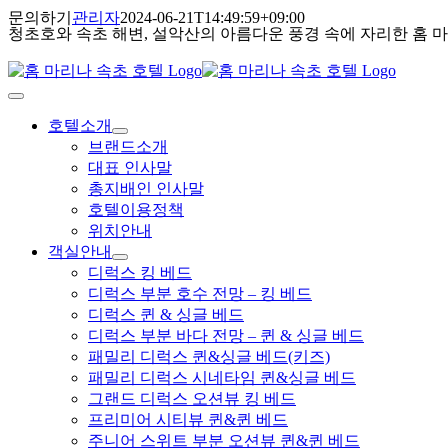
콘
문의하기
관리자
2024-06-21T14:49:59+09:00
청초호와 속초 해변, 설악산의 아름다운 풍경 속에 자리한 홈 
텐
츠
로
건
Toggle
Navigation
너
호텔소개
뛰
브랜드소개
기
대표 인사말
총지배인 인사말
호텔이용정책
위치안내
객실안내
디럭스 킹 베드
디럭스 부분 호수 전망 – 킹 베드
디럭스 퀸 & 싱글 베드
디럭스 부분 바다 전망 – 퀸 & 싱글 베드
패밀리 디럭스 퀸&싱글 베드(키즈)
패밀리 디럭스 시네타임 퀸&싱글 베드
그랜드 디럭스 오션뷰 킹 베드
프리미어 시티뷰 퀸&퀸 베드
주니어 스위트 부분 오션뷰 퀸&퀸 베드