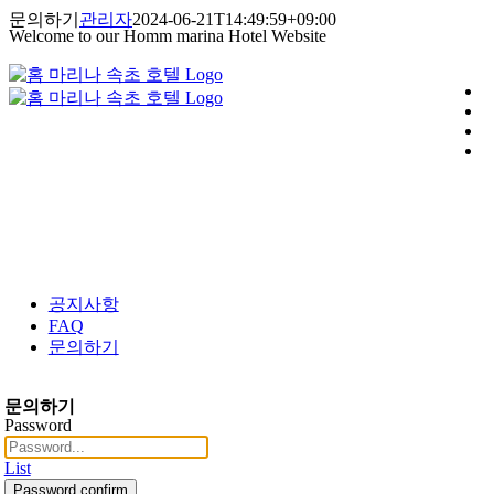
콘
문의하기
관리자
2024-06-21T14:49:59+09:00
Welcome to our Homm marina Hotel Website
텐
츠
로
건
너
뛰
기
공지사항
FAQ
문의하기
문의하기
Password
List
Password confirm