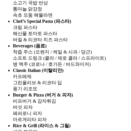
소고기 국밥 반상
통마늘 닭강정
속초 모둠 해물라면
Chef’s Special Pasta (파스타)
크림 파스타
해산물 토마토 파스타
바질 & 리코타 치즈 파스타
Beverages (음료)
착즙 주스 (오렌지 / 케일 & 사과 / 당근)
소프트 드링크 (콜라 / 제로 콜라 / 스프라이트)
병 맥주 (코로나 / 호가든 / 버드와이저)
Classic Italian (이탈리안)
카프레제
그린올리브 & 리코타 딥
풍기 리조또
Burger & Pizza (버거 & 피자)
비프버거 & 감자튀김
버섯 피자
페퍼로니 피자
마르게리타 피자
Rice & Grill (라이스 & 그릴)