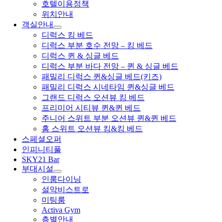
호텔이용정책
위치안내
객실안내
디럭스 킹 베드
디럭스 부분 호수 전망 – 킹 베드
디럭스 퀸 & 싱글 베드
디럭스 부분 바다 전망 – 퀸 & 싱글 베드
패밀리 디럭스 퀸&싱글 베드(키즈)
패밀리 디럭스 시네타임 퀸&싱글 베드
그랜드 디럭스 오션뷰 킹 베드
프리미어 시티뷰 퀸&퀸 베드
주니어 스위트 부분 오션뷰 퀸&퀸 베드
홈 스위트 오션뷰 킹&킹 베드
스페셜오퍼
인피니티풀
SKY21 Bar
부대시설
인룸다이닝
설악비스트로
미팅룸
Activa Gym
층별안내