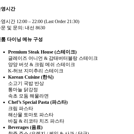
운영시간
영시간 12:00 – 22:00 (Last Order 21:30)
문 및 문의: 내선 8630
룸 다이닝 메뉴 구성
Premium Steak House (스테이크)
글레이즈 어니언 & 감태버터블랑 스테이크
양양 버섯 & 크림 메쉬 스테이크
K-허브 지미추리 스테이크
Korean Cuisine (한식)
소고기 국밥 반상
통마늘 닭강정
속초 모둠 해물라면
Chef’s Special Pasta (파스타)
크림 파스타
해산물 토마토 파스타
바질 & 리코타 치즈 파스타
Beverages (음료)
착즙 주스 (오렌지 / 케일 & 사과 / 당근)