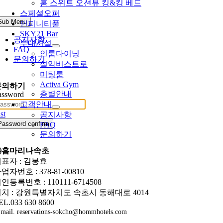
홈 스위트 오션뷰 킹&킹 베드
스페셜오퍼
Sub Menu
인피니티풀
SKY21 Bar
공지사항
부대시설
FAQ
인룸다이닝
문의하기
설악비스트로
미팅룸
Activa Gym
문의하기
층별안내
assword
고객안내
st
공지사항
Password confirm
FAQ
문의하기
㈜홈마리나속초
표자 : 김봉효
업자번호 : 378-81-00810
인등록번호 : 110111-6714508
치 : 강원특별자치도 속초시 동해대로 4014
EL.033 630 8600
mail. reservations-sokcho@hommhotels.com