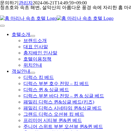
콘
문의하기
관리자
2024-06-21T14:49:59+09:00
청초호와 속초 해변, 설악산의 아름다운 풍경 속에 자리한 홈 마
텐
츠
로
건
Toggle
Navigation
너
호텔소개
뛰
브랜드소개
기
대표 인사말
총지배인 인사말
호텔이용정책
위치안내
객실안내
디럭스 킹 베드
디럭스 부분 호수 전망 – 킹 베드
디럭스 퀸 & 싱글 베드
디럭스 부분 바다 전망 – 퀸 & 싱글 베드
패밀리 디럭스 퀸&싱글 베드(키즈)
패밀리 디럭스 시네타임 퀸&싱글 베드
그랜드 디럭스 오션뷰 킹 베드
프리미어 시티뷰 퀸&퀸 베드
주니어 스위트 부분 오션뷰 퀸&퀸 베드