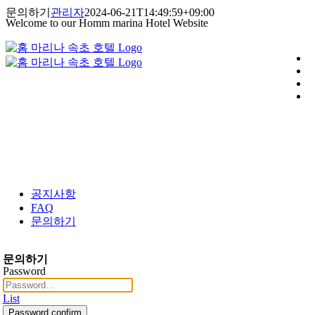
콘
문의하기
관리자
2024-06-21T14:49:59+09:00
Welcome to our Homm marina Hotel Website
텐
츠
로
건
너
뛰
기
공지사항
FAQ
문의하기
문의하기
Password
List
Password confirm