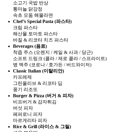
소고기 국밥 반상
통마늘 닭강정
속초 모둠 해물라면
Chef’s Special Pasta (파스타)
크림 파스타
해산물 토마토 파스타
바질 & 리코타 치즈 파스타
Beverages (음료)
착즙 주스 (오렌지 / 케일 & 사과 / 당근)
소프트 드링크 (콜라 / 제로 콜라 / 스프라이트)
병 맥주 (코로나 / 호가든 / 버드와이저)
Classic Italian (이탈리안)
카프레제
그린올리브 & 리코타 딥
풍기 리조또
Burger & Pizza (버거 & 피자)
비프버거 & 감자튀김
버섯 피자
페퍼로니 피자
마르게리타 피자
Rice & Grill (라이스 & 그릴)