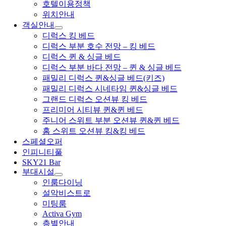
호텔이용정책
위치안내
객실안내
디럭스 킹 베드
디럭스 부분 호수 전망 – 킹 베드
디럭스 퀸 & 싱글 베드
디럭스 부분 바다 전망 – 퀸 & 싱글 베드
패밀리 디럭스 퀸&싱글 베드(키즈)
패밀리 디럭스 시네타임 퀸&싱글 베드
그랜드 디럭스 오션뷰 킹 베드
프리미어 시티뷰 퀸&퀸 베드
주니어 스위트 부분 오션뷰 퀸&퀸 베드
홈 스위트 오션뷰 킹&킹 베드
스페셜오퍼
인피니티풀
SKY21 Bar
부대시설
인룸다이닝
설악비스트로
미팅룸
Activa Gym
층별안내