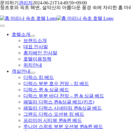
콘
문의하기
관리자
2024-06-21T14:49:59+09:00
청초호와 속초 해변, 설악산의 아름다운 풍경 속에 자리한 홈 마
텐
츠
로
건
Toggle
Navigation
너
호텔소개
뛰
브랜드소개
기
대표 인사말
총지배인 인사말
호텔이용정책
위치안내
객실안내
디럭스 킹 베드
디럭스 부분 호수 전망 – 킹 베드
디럭스 퀸 & 싱글 베드
디럭스 부분 바다 전망 – 퀸 & 싱글 베드
패밀리 디럭스 퀸&싱글 베드(키즈)
패밀리 디럭스 시네타임 퀸&싱글 베드
그랜드 디럭스 오션뷰 킹 베드
프리미어 시티뷰 퀸&퀸 베드
주니어 스위트 부분 오션뷰 퀸&퀸 베드