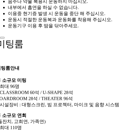
음주나 약물 복용시 운동하지 마십시오.
내부에서 흡연을 하실 수 없습니다.
이용중 현기증 발생 시 운동을 중단 해 주십시오.
운동시 적절한 운동복과 운동화를 착용해 주십시오.
운동기구 이용 후 땀을 닦아주세요.
미팅룸
미팅룸안내
 소규모 미팅
 최대 96명
 CLASSROOM 60석 / U-SHAPE 28석
OARDROOM 28석 / THEATER 96석
 시설장비 : 대형스크린, 빔 프로젝터, 마이크 및 음향 시스템
 소규모 연회
돌잔치, 고희연, 가족연)
 최대 110명