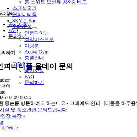
홈 스위트 오션뷰 킹&킹 베드
스페셜오퍼
Sub Menu
인피니티풀
SKY21 Bar
공지사항
부대시설
FAQ
인룸다이닝
문의하기
설악비스트로
미팅룸
Activa Gym
문의하기
층별안내
고객안내
인피니티풀 올데이 문의
공지사항
FAQ
uthor
문의하기
궁금이
ate
026-07-09 00:54
월 중순쯤 방문하려고 하는데요~ 그때에도 인피니티풀을 하루종일
시설 및 숙소관련 문의드립니다
수영장 복장
»
st
it
Delete