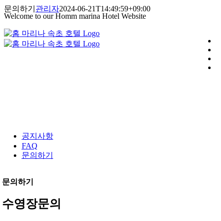
콘
문의하기
관리자
2024-06-21T14:49:59+09:00
Welcome to our Homm marina Hotel Website
텐
츠
로
건
너
뛰
기
공지사항
FAQ
문의하기
문의하기
수영장문의