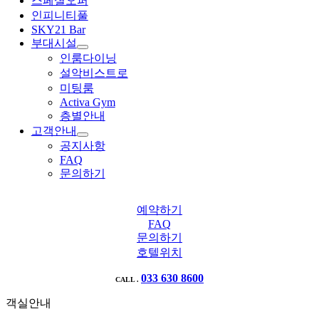
스페셜오퍼
인피니티풀
SKY21 Bar
부대시설
인룸다이닝
설악비스트로
미팅룸
Activa Gym
층별안내
고객안내
공지사항
FAQ
문의하기
예약하기
FAQ
문의하기
호텔위치
033 630 8600
CALL .
객실안내