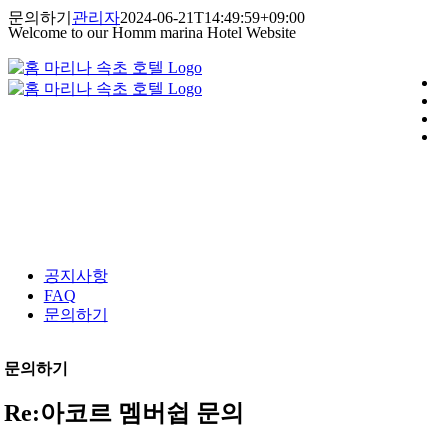
콘
문의하기
관리자
2024-06-21T14:49:59+09:00
Welcome to our Homm marina Hotel Website
텐
츠
로
건
너
뛰
기
공지사항
FAQ
문의하기
문의하기
Re:아코르 멤버쉽 문의