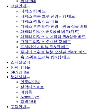
위치안내
객실안내
디럭스 킹 베드
디럭스 부분 호수 전망 – 킹 베드
디럭스 퀸 & 싱글 베드
디럭스 부분 바다 전망 – 퀸 & 싱글 베드
패밀리 디럭스 퀸&싱글 베드(키즈)
패밀리 디럭스 시네타임 퀸&싱글 베드
그랜드 디럭스 오션뷰 킹 베드
프리미어 시티뷰 퀸&퀸 베드
주니어 스위트 부분 오션뷰 퀸&퀸 베드
홈 스위트 오션뷰 킹&킹 베드
스페셜오퍼
인피니티풀
SKY21 Bar
부대시설
인룸다이닝
설악비스트로
미팅룸
Activa Gym
층별안내
고객안내