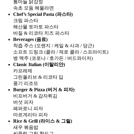
통마늘 닭강정
속초 모둠 해물라면
Chef’s Special Pasta (파스타)
크림 파스타
해산물 토마토 파스타
바질 & 리코타 치즈 파스타
Beverages (음료)
착즙 주스 (오렌지 / 케일 & 사과 / 당근)
소프트 드링크 (콜라 / 제로 콜라 / 스프라이트)
병 맥주 (코로나 / 호가든 / 버드와이저)
Classic Italian (이탈리안)
카프레제
그린올리브 & 리코타 딥
풍기 리조또
Burger & Pizza (버거 & 피자)
비프버거 & 감자튀김
버섯 피자
페퍼로니 피자
마르게리타 피자
Rice & Grill (라이스 & 그릴)
새우 볶음밥
씨즐링 그릴 핫도그