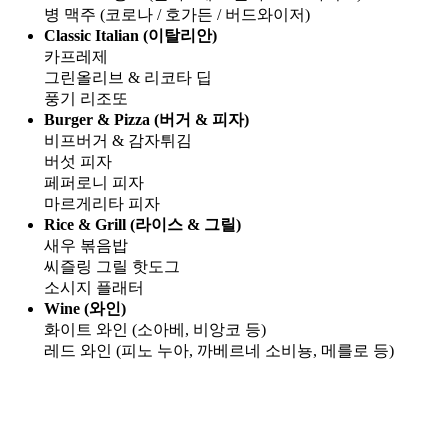
병 맥주 (코로나 / 호가든 / 버드와이저)
Classic Italian (이탈리안)
카프레제
그린올리브 & 리코타 딥
풍기 리조또
Burger & Pizza (버거 & 피자)
비프버거 & 감자튀김
버섯 피자
페퍼로니 피자
마르게리타 피자
Rice & Grill (라이스 & 그릴)
새우 볶음밥
씨즐링 그릴 핫도그
소시지 플래터
Wine (와인)
화이트 와인 (소아베, 비앙코 등)
레드 와인 (피노 누아, 까베르네 소비뇽, 메를로 등)
Go
to
Top