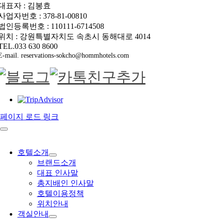
대표자 : 김봉효
사업자번호 : 378-81-00810
법인등록번호 : 110111-6714508
위치 : 강원특별자치도 속초시 동해대로 4014
TEL.033 630 8600
E-mail. reservations-sokcho@hommhotels.com
페이지 로드 링크
호텔소개
브랜드소개
대표 인사말
총지배인 인사말
호텔이용정책
위치안내
객실안내