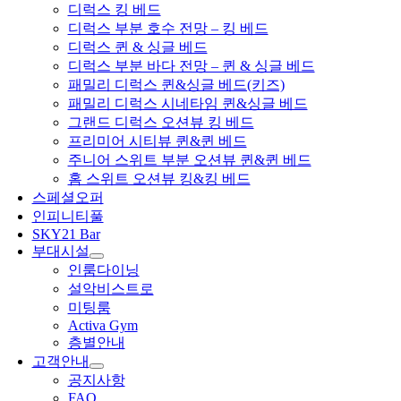
디럭스 킹 베드
디럭스 부분 호수 전망 – 킹 베드
디럭스 퀸 & 싱글 베드
디럭스 부분 바다 전망 – 퀸 & 싱글 베드
패밀리 디럭스 퀸&싱글 베드(키즈)
패밀리 디럭스 시네타임 퀸&싱글 베드
그랜드 디럭스 오션뷰 킹 베드
프리미어 시티뷰 퀸&퀸 베드
주니어 스위트 부분 오션뷰 퀸&퀸 베드
홈 스위트 오션뷰 킹&킹 베드
스페셜오퍼
인피니티풀
SKY21 Bar
부대시설
인룸다이닝
설악비스트로
미팅룸
Activa Gym
층별안내
고객안내
공지사항
FAQ