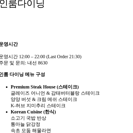
인룸다이닝
운영시간
운영시간 12:00 – 22:00 (Last Order 21:30)
주문 및 문의: 내선 8630
인룸 다이닝 메뉴 구성
Premium Steak House (스테이크)
글레이즈 어니언 & 감태버터블랑 스테이크
양양 버섯 & 크림 메쉬 스테이크
K-허브 지미추리 스테이크
Korean Cuisine (한식)
소고기 국밥 반상
통마늘 닭강정
속초 모둠 해물라면