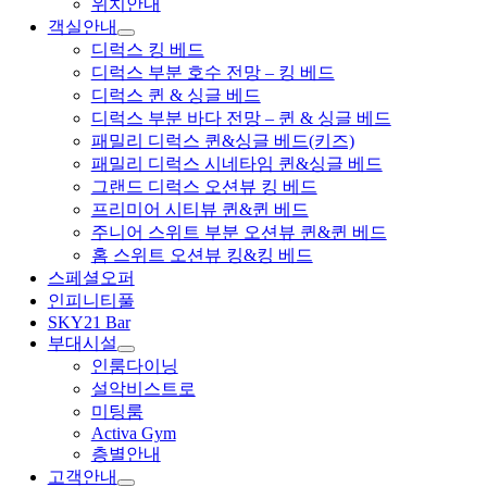
위치안내
객실안내
디럭스 킹 베드
디럭스 부분 호수 전망 – 킹 베드
디럭스 퀸 & 싱글 베드
디럭스 부분 바다 전망 – 퀸 & 싱글 베드
패밀리 디럭스 퀸&싱글 베드(키즈)
패밀리 디럭스 시네타임 퀸&싱글 베드
그랜드 디럭스 오션뷰 킹 베드
프리미어 시티뷰 퀸&퀸 베드
주니어 스위트 부분 오션뷰 퀸&퀸 베드
홈 스위트 오션뷰 킹&킹 베드
스페셜오퍼
인피니티풀
SKY21 Bar
부대시설
인룸다이닝
설악비스트로
미팅룸
Activa Gym
층별안내
고객안내