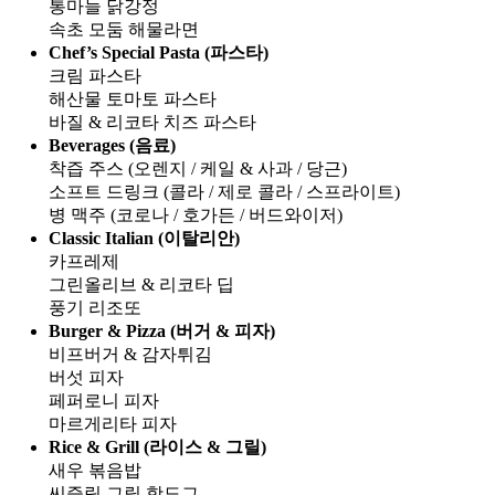
통마늘 닭강정
속초 모둠 해물라면
Chef’s Special Pasta (파스타)
크림 파스타
해산물 토마토 파스타
바질 & 리코타 치즈 파스타
Beverages (음료)
착즙 주스 (오렌지 / 케일 & 사과 / 당근)
소프트 드링크 (콜라 / 제로 콜라 / 스프라이트)
병 맥주 (코로나 / 호가든 / 버드와이저)
Classic Italian (이탈리안)
카프레제
그린올리브 & 리코타 딥
풍기 리조또
Burger & Pizza (버거 & 피자)
비프버거 & 감자튀김
버섯 피자
페퍼로니 피자
마르게리타 피자
Rice & Grill (라이스 & 그릴)
새우 볶음밥
씨즐링 그릴 핫도그