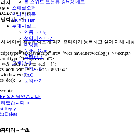
홈 스위트 오션뷰 킹&킹 베드
관리자
스페셜오퍼
ate
024-07-18 18:09
인피니티풀
안녕하십니까
SKY21 Bar
부대시설
인룸다이닝
설악비스트로
시 네이버 애널리틱스에 여기 홈페이지 등록하고 싶어 아래 내
미팅룸
Activa Gym
cript type="text/javascript" src="//wcs.naver.net/wcslog.js"></script>
층별안내
cript type="text/javascript">
고객안내
(!wcs_add) var wcs_add = {};
공지사항
cs_add["wa"] = "7632f731a07860";
f(window.wcs) {
FAQ
cs_do();
문의하기
script>
Re:삭제되었습니다.
처리했습니다.
»
st
Reply
it
Delete
㈜홈마리나속초