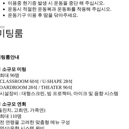
이용중 현기증 발생 시 운동을 중단 해 주십시오.
운동시 적절한 운동복과 운동화를 착용해 주십시오.
운동기구 이용 후 땀을 닦아주세요.
미팅룸
미팅룸안내
 소규모 미팅
 최대 96명
 CLASSROOM 60석 / U-SHAPE 28석
OARDROOM 28석 / THEATER 96석
 시설장비 : 대형스크린, 빔 프로젝터, 마이크 및 음향 시스템
 소규모 연회
돌잔치, 고희연, 가족연)
 최대 110명
 전 연령을 고려한 맞춤형 메뉴 구성
 영상/음향 시스템 완비