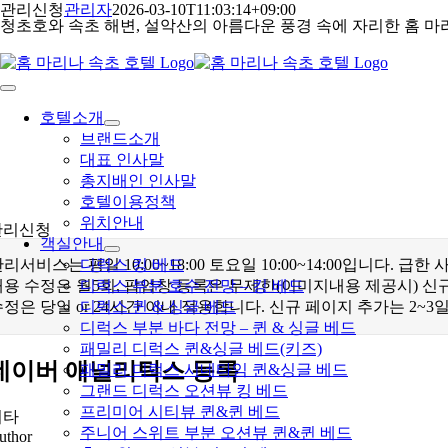
콘
관리신청
관리자
2026-03-10T11:03:14+09:00
청초호와 속초 해변, 설악산의 아름다운 풍경 속에 자리한 홈 마
텐
츠
로
건
Toggle
Navigation
너
호텔소개
뛰
브랜드소개
기
대표 인사말
총지배인 인사말
호텔이용정책
위치안내
관리신청
객실안내
리서비스는 평일 10:00~18:00 토요일 10:00~14:00입니다.
디럭스 킹 베드
내용 수정은 월5회, 팝업창 등록은 무제한(이미지내용 제공시) 
디럭스 부분 호수 전망 – 킹 베드
정은 당일 or 24시간 이내 적용합니다. 신규 페이지 추가는 2~3
디럭스 퀸 & 싱글 베드
디럭스 부분 바다 전망 – 퀸 & 싱글 베드
패밀리 디럭스 퀸&싱글 베드(키즈)
네이버 애널리틱스 등록
패밀리 디럭스 시네타임 퀸&싱글 베드
그랜드 디럭스 오션뷰 킹 베드
프리미어 시티뷰 퀸&퀸 베드
기타
주니어 스위트 부분 오션뷰 퀸&퀸 베드
uthor