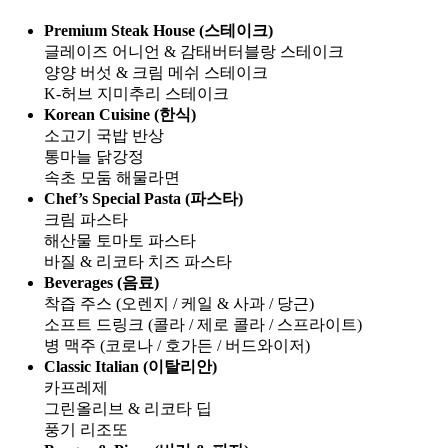
Premium Steak House (스테이크)
글레이즈 어니언 & 감태버터블랑 스테이크
양양 버섯 & 크림 메쉬 스테이크
K-허브 지미추리 스테이크
Korean Cuisine (한식)
소고기 국밥 반상
통마늘 닭강정
속초 모둠 해물라면
Chef’s Special Pasta (파스타)
크림 파스타
해산물 토마토 파스타
바질 & 리코타 치즈 파스타
Beverages (음료)
착즙 주스 (오렌지 / 케일 & 사과 / 당근)
소프트 드링크 (콜라 / 제로 콜라 / 스프라이트)
병 맥주 (코로나 / 호가든 / 버드와이저)
Classic Italian (이탈리안)
카프레제
그린올리브 & 리코타 딥
풍기 리조또