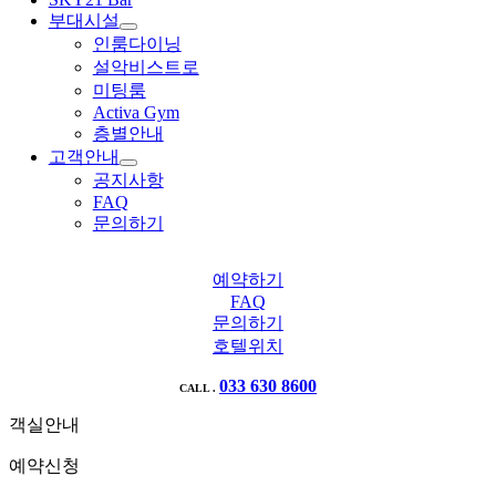
부대시설
인룸다이닝
설악비스트로
미팅룸
Activa Gym
층별안내
고객안내
공지사항
FAQ
문의하기
예약하기
FAQ
문의하기
호텔위치
033 630 8600
CALL .
객실안내
예약신청