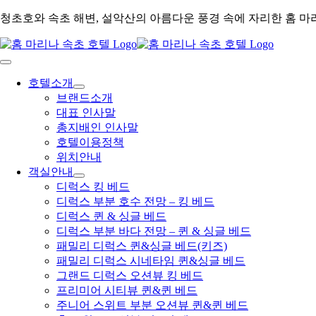
콘
청초호와 속초 해변, 설악산의 아름다운 풍경 속에 자리한 홈 마
텐
츠
로
건
Toggle
Navigation
너
호텔소개
뛰
브랜드소개
기
대표 인사말
총지배인 인사말
호텔이용정책
위치안내
객실안내
디럭스 킹 베드
디럭스 부분 호수 전망 – 킹 베드
디럭스 퀸 & 싱글 베드
디럭스 부분 바다 전망 – 퀸 & 싱글 베드
패밀리 디럭스 퀸&싱글 베드(키즈)
패밀리 디럭스 시네타임 퀸&싱글 베드
그랜드 디럭스 오션뷰 킹 베드
프리미어 시티뷰 퀸&퀸 베드
주니어 스위트 부분 오션뷰 퀸&퀸 베드