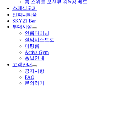
홈 스위트 오션뷰 킹&킹 베드
스페셜오퍼
인피니티풀
SKY21 Bar
부대시설
인룸다이닝
설악비스트로
미팅룸
Activa Gym
층별안내
고객안내
공지사항
FAQ
문의하기